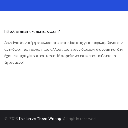
http://gransino-casino.gr.com/
Δεν είναι δυνατή η εκτέλεση της αιτησίας σας γιατί περιλαμβάνει την
ανέκδωση των έργων του άλλου που έχουν δωρεάν διανομή και δεν
έχουν κopyrights προστασία. Μπορείτε να επικαιροποιήσετε το
ζητούμενο;
© 2026
Exclusive Ghost Writing
. All rights reserved.