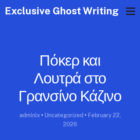
Exclusive Ghost Writing
Πόκερ και
Λουτρά στο
Γρανσίνο Κάζινο
admlnlx
•
Uncategorized
•
February 22,
2026