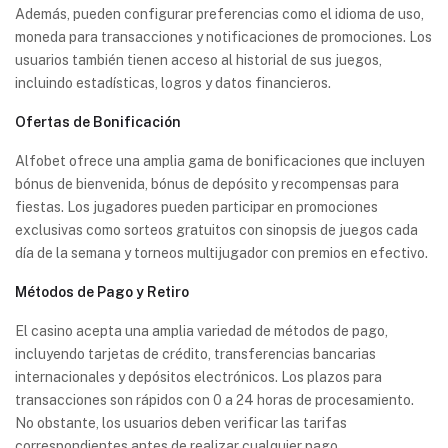
Además, pueden configurar preferencias como el idioma de uso,
moneda para transacciones y notificaciones de promociones. Los
usuarios también tienen acceso al historial de sus juegos,
incluindo estadísticas, logros y datos financieros.
Ofertas de Bonificación
Alfobet ofrece una amplia gama de bonificaciones que incluyen
bónus de bienvenida, bónus de depósito y recompensas para
fiestas. Los jugadores pueden participar en promociones
exclusivas como sorteos gratuitos con sinopsis de juegos cada
día de la semana y torneos multijugador con premios en efectivo.
Métodos de Pago y Retiro
El casino acepta una amplia variedad de métodos de pago,
incluyendo tarjetas de crédito, transferencias bancarias
internacionales y depósitos electrónicos. Los plazos para
transacciones son rápidos con 0 a 24 horas de procesamiento.
No obstante, los usuarios deben verificar las tarifas
correspondientes antes de realizar cualquier pago.