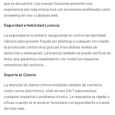
que se encuentre. Las nuevas funciones permiten una
experiencia aún más interactiva con accesorios multimedia como
streaming en vivo y cámaras web.
Seguridad e Habilidad Licencia
La seguridad es lo primero, asegurando el control de identidad
robusto para prevenir fraude por phishing o cualquier otro medio,
la protección contra virus gracias a los últimos niveles de
detección y eliminación. La licencia también se puede verificar en
línea, que garantiza cumplimiento con todos los requisitos
normativos del territorio.
Soporte al Cliente
La atención al cliente ofrece múltiples canales de contacto
como correo electrónico, chat en vivo 24/7 para resolver
cualquier inquietud o problema técnico. La respuesta es rápida y
eficaz cuando se le envía el formulario correspondiente a través
del sitio web.