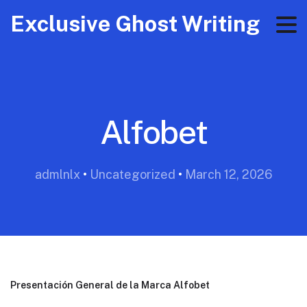
Exclusive Ghost Writing
Alfobet
admlnlx
•
Uncategorized
•
March 12, 2026
Presentación General de la Marca Alfobet