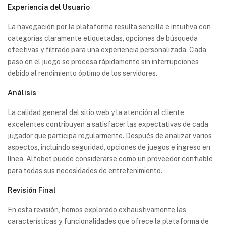
Experiencia del Usuario
La navegación por la plataforma resulta sencilla e intuitiva con
categorías claramente etiquetadas, opciones de búsqueda
efectivas y filtrado para una experiencia personalizada. Cada
paso en el juego se procesa rápidamente sin interrupciones
debido al rendimiento óptimo de los servidores.
Análisis
La calidad general del sitio web y la atención al cliente
excelentes contribuyen a satisfacer las expectativas de cada
jugador que participa regularmente. Después de analizar varios
aspectos, incluindo seguridad, opciones de juegos e ingreso en
línea, Alfobet puede considerarse como un proveedor confiable
para todas sus necesidades de entretenimiento.
Revisión Final
En esta revisión, hemos explorado exhaustivamente las
características y funcionalidades que ofrece la plataforma de