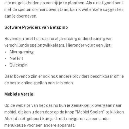
alle mogelijkheden op een rijtje te plaatsen. Als u niet goed bent
met de spellen die hier bovenstaan, kan ik wel enkele suggesties
aan je doorgeven.
Sofware Providers van Betspino
Bovendien heeft dit casino al jarenlang ondersteuning van
verschillende spelontwikkelaars. Hieronder volgt een lijst:
Microgaming
NetEnt
Quickspin
Daar bovenop zijn er ook nog andere providers beschikbaar om je
de beste online spellen aan te bieden.
Mobiele Versie
Op de website van het casino kun je gemakkelijk overgaan naar
mobiel, dit kan u doen door op de knop "Mobiel Spelen" te klikken.
Als dat niet gebeurt kun je direct navigeren via een ander
menukeuze voor een andere apparaat.