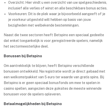
Overzicht: Hier vindt u een overzicht van uw spelgeschiedenis,
inclusief alle verlies of winst en alle beschikbare bonus acties.
Voorkeuren: Dit is de plek waar je bijvoorbeeld aangeeft of je
je voorkeur uitgesteld wilt hebben op basis van jouw
bezigheden met welbekende bestemmingen.
Naast die twee sectoren heeft Betspino een speciaal gedeelte
dat enkel toegankelijk is voor geregistreerde spelers, namelijk
het sectormeesterlijke deel.
Bonussen bij Betspino
Om aantrekkelijk te blijven, heeft Betspino verschillende
bonussen ontwikkeld. Na registratie wordt je direct gebaad met
een welkomstpakket van 5 euro ter waarde van gratis spins. Bij
Betspino is er geen speciaal bonusfonds om mee te spelen in
casino spellen, aangezien deze goksites de meeste winnende
bonussen voor de spelers opleveren.
Betaalmogelijkheden bij Betspino