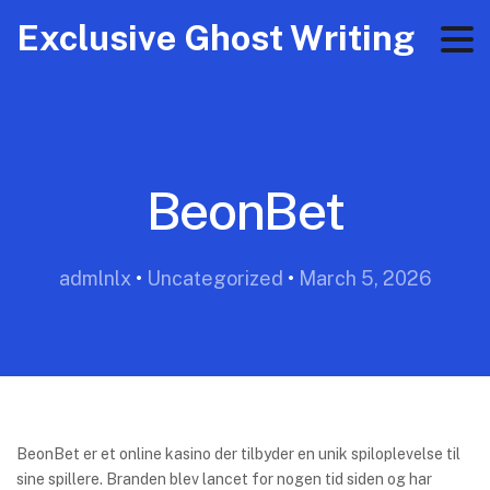
Exclusive Ghost Writing
BeonBet
admlnlx
•
Uncategorized
•
March 5, 2026
BeonBet er et online kasino der tilbyder en unik spiloplevelse til
sine spillere. Branden blev lancet for nogen tid siden og har