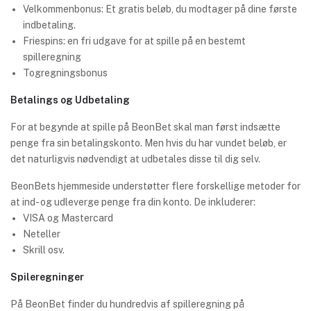
Velkommenbonus: Et gratis beløb, du modtager på dine første
indbetaling.
Friespins: en fri udgave for at spille på en bestemt
spilleregning
Togregningsbonus
Betalings og Udbetaling
For at begynde at spille på BeonBet skal man først indsætte
penge fra sin betalingskonto. Men hvis du har vundet beløb, er
det naturligvis nødvendigt at udbetales disse til dig selv.
BeonBets hjemmeside understøtter flere forskellige metoder for
at ind- og udleverge penge fra din konto. De inkluderer:
VISA og Mastercard
Neteller
Skrill osv.
Spileregninger
På BeonBet finder du hundredvis af spilleregning på