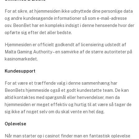
For at sikre, at hjemmesiden ikke udnyttede dine personlige data
og andre kundesøgende informationer så som e-mail-adresse
osv. BeonBet har en kompleks indsigt i denne henseende hvor der
opførte sig efter det aller bedste.
Hjemmesiden er officielt godkendt af licensiering udstedt af
Malta Gaming Authority – en samvirke af de større autoriteter på
kasinomarkedet.
Kundesupport
For at være et træffende valg i denne sammenhæng har
BeonBets hjemmeside også et godt kundestøtte team. De kan
altid kontaktes med spørgsmål eller henvendelser, men da
hjemmesiden er meget effektiv og hurtig til at være så tager de
sig ikke af noget selv om du skal vente en hel dag.
Oplevelse
Når man starter op i casinot finder man en fantastisk oplevelse