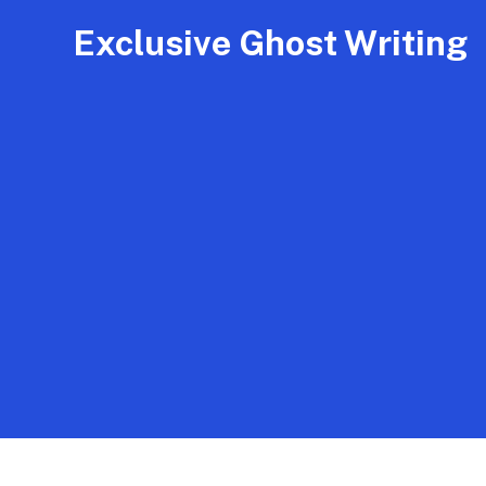
Exclusive Ghost Writing