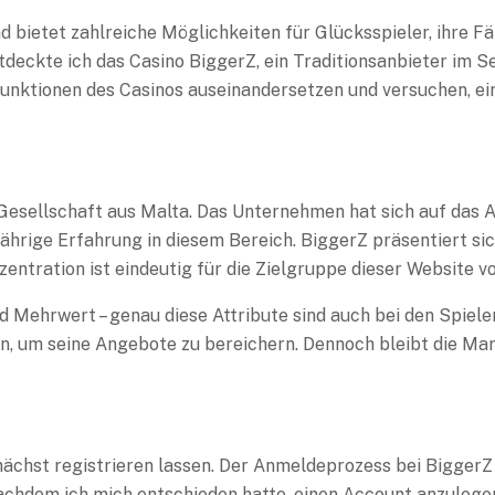
nd bietet zahlreiche Möglichkeiten für Glücksspieler, ihre F
ntdeckte ich das Casino BiggerZ, ein Traditionsanbieter im 
Funktionen des Casinos auseinandersetzen und versuchen, e
Gesellschaft aus Malta. Das Unternehmen hat sich auf das A
hrige Erfahrung in diesem Bereich. BiggerZ präsentiert sich
entration ist eindeutig für die Zielgruppe dieser Website vo
 Mehrwert – genau diese Attribute sind auch bei den Spiele
, um seine Angebote zu bereichern. Dennoch bleibt die Ma
ächst registrieren lassen. Der Anmeldeprozess bei BiggerZ 
chdem ich mich entschieden hatte, einen Account anzulegen