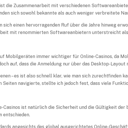
ist die Zusammenarbeit mit verschiedenen Softwareanbietern,
inden sich sowohl bekannte als auch weniger verbreitete Nam
 sich einen hervorragenden Ruf über die Jahre hinweg erwor
beit mit renommierten Softwareanbietern unterstreicht al
t auf Mobilgeräten immer wichtiger für Online-Casinos, da 
jedoch auf, dass die Anmeldung nur über das Desktop-Layout 
enen – es ist also schnell klar, wie man sich zurechtfinden 
 Seiten navigierte, stellte ich jedoch fest, dass viele Funk
Casinos ist natürlich die Sicherheit und die Gültigkeit der
n entschieden.
dards angesichts des global ausgerichtetes Online-Geschäf