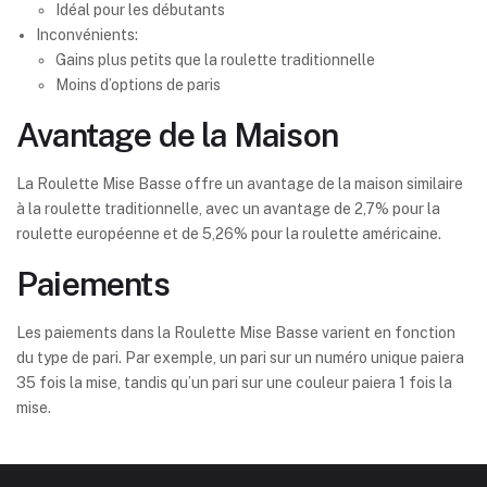
Idéal pour les débutants
Inconvénients:
Gains plus petits que la roulette traditionnelle
Moins d’options de paris
Avantage de la Maison
La Roulette Mise Basse offre un avantage de la maison similaire
à la roulette traditionnelle, avec un avantage de 2,7% pour la
roulette européenne et de 5,26% pour la roulette américaine.
Paiements
Les paiements dans la Roulette Mise Basse varient en fonction
du type de pari. Par exemple, un pari sur un numéro unique paiera
35 fois la mise, tandis qu’un pari sur une couleur paiera 1 fois la
mise.