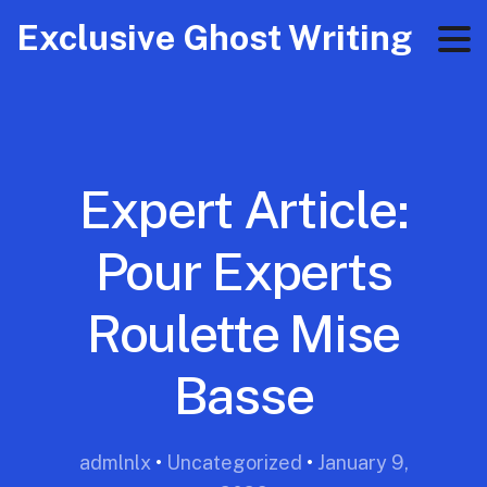
Exclusive Ghost Writing
Expert Article:
Pour Experts
Roulette Mise
Basse
admlnlx
•
Uncategorized
•
January 9,