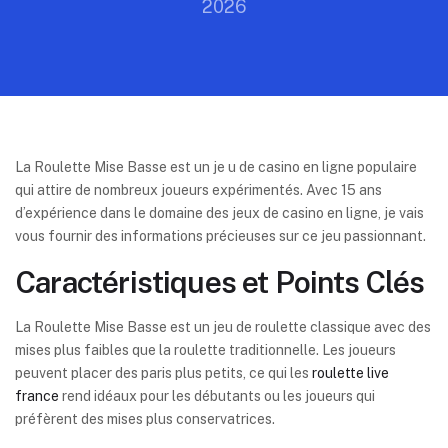
2026
La Roulette Mise Basse est un je u de casino en ligne populaire
qui attire de nombreux joueurs expérimentés. Avec 15 ans
d’expérience dans le domaine des jeux de casino en ligne, je vais
vous fournir des informations précieuses sur ce jeu passionnant.
Caractéristiques et Points Clés
La Roulette Mise Basse est un jeu de roulette classique avec des
mises plus faibles que la roulette traditionnelle. Les joueurs
peuvent placer des paris plus petits, ce qui les
roulette live
france
rend idéaux pour les débutants ou les joueurs qui
préfèrent des mises plus conservatrices.