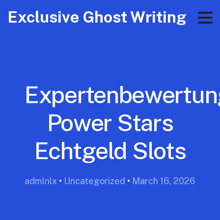
Exclusive Ghost Writing
Expertenbewertun
Power Stars
Echtgeld Slots
admlnlx
•
Uncategorized
•
March 16, 2026