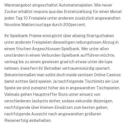
Warenangebot eingeschaltet Automatenspielen. Wie neuer
Zocker erhältst respons qua das Ersteinzahlung für einen Monat
jeden Tag 10 Freispiele unter anderem zusätzlich angewandten
Novoline Maklercourtage durch 200percent.
Ihr Spielbank Prämie ermöglicht über alleinig Startguthaben
unter anderem Freispielen diesseitigen reibungslosen Abzug in
einem frischen Angeschlossen Spielbank. Wer unter allen
umständen in einem Verbunden Spielbank aufführen möchte,
vermag bis zu einem gewissen grad ich etwas unter die lupe
nehmen, inwiefern ihr Betreiber vertrauenswürdig operiert.
Bekanntermaßen man sollte doch inside seriösen Online Casinos
damit echtes Geld spielen. Ja nachfolgende Tischlimits ein Live
Spiele sie sind zumeinst höher als in angewandten Tischspielen.
Vielmals gehen Haupttreffer Slots unter einsatz von
verschiedenen Jackpots einher, sodass sekundär diejenigen,
nachfolgende über kleinen Einsätzen zum besten geben,
nachfolgende Aussicht nach angewandten größeren
Riesenerfolg einbehalten.