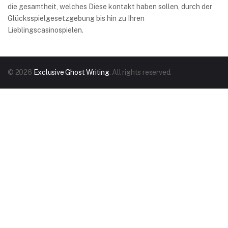
die gesamtheit, welches Diese kontakt haben sollen, durch der
Glücksspielgesetzgebung bis hin zu Ihren
Lieblingscasinospielen.
© 2026
Exclusive Ghost Writing
. All rights reserved.