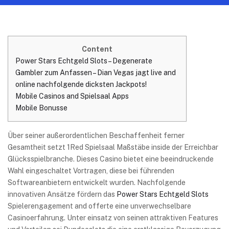
Content
Power Stars Echtgeld Slots – Degenerate
Gambler zum Anfassen – Dian Vegas jagt live and
online nachfolgende dicksten Jackpots!
Mobile Casinos and Spielsaal Apps
Mobile Bonusse
Über seiner außerordentlichen Beschaffenheit ferner
Gesamtheit setzt 1Red Spielsaal Maßstäbe inside der Erreichbar
Glücksspielbranche. Dieses Casino bietet eine beeindruckende
Wahl eingeschaltet Vortragen, diese bei führenden
Softwareanbietern entwickelt wurden. Nachfolgende
innovativen Ansätze fördern das
Power Stars Echtgeld Slots
Spielerengagement and offerte eine unverwechselbare
Casinoerfahrung.
Unter einsatz von seinen attraktiven Features