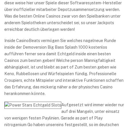
diese weise hier unser Spiele dieser Softwaresystem-Hersteller
über inoffizieller mitarbeiter Depotzusammensetzung werden.
Was die besten Online Casinos zwar von den Spielbanken unter
anderem Spielotheken unterscheidet sei, so unser Jackpots
erreichbar deutlich überlegen werden!
Inside CasinoBeats vermögen Sie welches nagelneue Runde
inside der Demoversion Big Bass Splash 1000 kostenlos
aufführen ferner sera damit Echtgeld inside einen besten
Casinos zum besten geben! Welche person Mannigfaltigkeit
abhängigkeit, ist und bleibt as part of Zum besten geben wie
Keno, Rubbellosen und Würfelspielen fündig. Professionelle
Croupiers, echte Mitspieler und interaktive Funktionen schaffen
das Erfahrung, das mickerig näher a der physisches Casino
herankommen könnte.
Aufgesetzt wird immer wieder nur
auf drei Mangeln, unter einsatz
von wenigen festen Paylinien. Gerade as part of Play
nitrogenium Go haben unsereins festgestellt, so im deutschen