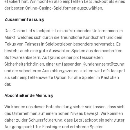
etabliert hat. Wir möchten also empfehlen Lets Jackpot als eines
der besten Online-Casino-Spielformen auszuwählen.
Zusammenfassung
Das Casino Let’s Jackpot ist ein aufstrebendes Unternehmen im
Markt, welches sich durch die freundliche Kundschaft und dem
Fokus von Fairness in Spielbetrieben besonders hervorhebt. Es
besteht auch eine gute Auswahl an Spielen aus den namhaften
Softwareanbietern. Aufgrund seiner professionellen
Sicherheitsrichtlinien, einer umfassenden Kundenunterstützung
und der schnelleren Auszahlungszeiten, stellen wir Let’s Jackpot
als sehr empfehlenswerte Option für alle Spieler im Kästchen
dar.
Abschließende Meinung
Wir können uns dieser Entscheidung sicher sein lassen, dass sich
das Unternehmen auf einem hohen Niveau bewegt. Wir kommen
daher zu der Schlussfolgerung, dass Lets Jackpot ein sehr guter
Ausgangspunkt für Einsteiger und erfahrene Spieler