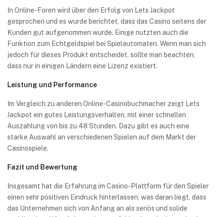
In Online-Foren wird über den Erfolg von Lets Jackpot
gesprochen und es wurde berichtet, dass das Casino seitens der
Kunden gut aufgenommen wurde. Einige nutzten auch die
Funktion zum Echtgeldspiel bei Spielautomaten. Wenn man sich
jedoch für dieses Produkt entscheidet, sollte man beachten,
dass nur in einigen Ländern eine Lizenz existiert.
Leistung und Performance
Im Vergleich zu anderen Online-Casinobuchmacher zeigt Lets
Jackpot ein gutes Leistungsverhalten, mit einer schnellen
Auszahlung von bis zu 48 Stunden. Dazu gibt es auch eine
starke Auswahl an verschiedenen Spielen auf dem Markt der
Casinospiele.
Fazit und Bewertung
Insgesamt hat die Erfahrung im Casino-Plattform für den Spieler
einen sehr positiven Eindruck hinterlassen, was daran liegt, dass
das Unternehmen sich von Anfang an als seriös und solide