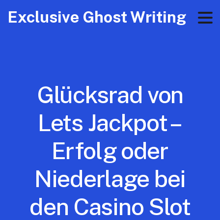
Exclusive Ghost Writing
Glücksrad von
Lets Jackpot –
Erfolg oder
Niederlage bei
den Casino Slot