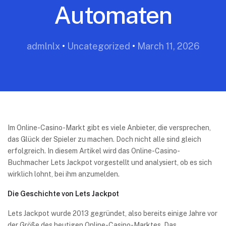
Automaten
admlnlx
•
Uncategorized
•
March 11, 2026
Im Online-Casino-Markt gibt es viele Anbieter, die versprechen,
das Glück der Spieler zu machen. Doch nicht alle sind gleich
erfolgreich. In diesem Artikel wird das Online-Casino-
Buchmacher Lets Jackpot vorgestellt und analysiert, ob es sich
wirklich lohnt, bei ihm anzumelden.
Die Geschichte von Lets Jackpot
Lets Jackpot wurde 2013 gegründet, also bereits einige Jahre vor
der Größe des heutigen Online-Casino-Marktes. Das