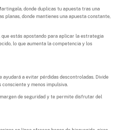
artingala, donde duplicas tu apuesta tras una
stas planas, donde mantienes una apuesta constante,
l que estás apostando para aplicar la estrategia
recido, lo que aumenta la competencia y los
te ayudará a evitar pérdidas descontroladas. Divide
s consciente y menos impulsiva.
margen de seguridad y te permite disfrutar del