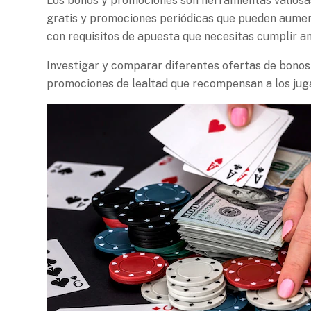
Los bonos y promociones son herramientas valiosas
gratis y promociones periódicas que pueden aument
con requisitos de apuesta que necesitas cumplir an
Investigar y comparar diferentes ofertas de bonos
promociones de lealtad que recompensan a los juga