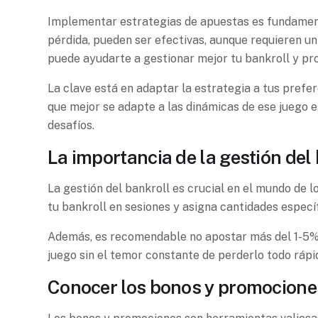
Implementar estrategias de apuestas es fundamenta
pérdida, pueden ser efectivas, aunque requieren un
puede ayudarte a gestionar mejor tu bankroll y pr
La clave está en adaptar la estrategia a tus prefer
que mejor se adapte a las dinámicas de ese juego es
desafíos.
La importancia de la gestión del
La gestión del bankroll es crucial en el mundo de l
tu bankroll en sesiones y asigna cantidades especí
Además, es recomendable no apostar más del 1-5% d
juego sin el temor constante de perderlo todo ráp
Conocer los bonos y promocione