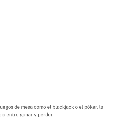
uegos de mesa como el blackjack o el póker, la
cia entre ganar y perder.