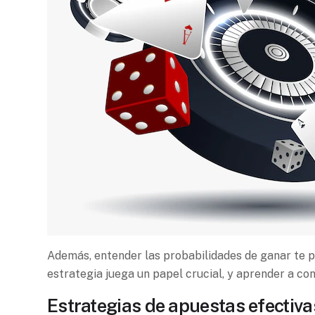
Además, entender las probabilidades de ganar te p
estrategia juega un papel crucial, y aprender a co
Estrategias de apuestas efectiva