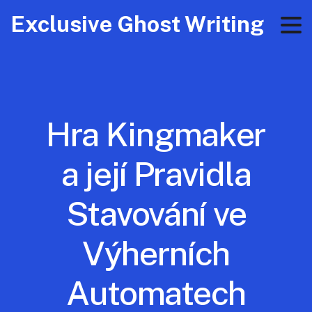
Exclusive Ghost Writing
Hra Kingmaker
a její Pravidla
Stavování ve
Výherních
Automatech