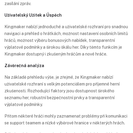
zasílání zpráv.
Uživatelský Užitek a Úspěch
Kingmaker nabízí jednoduché a uživatelské rozhraní pro snadnou
navigaci a přehled o hrátkách, možnost nastavení osobních limitů
hráčů, možnost výběru bonusových nabídek, transparentní
výplatové podmínky a širokou škálu her. Díky těmto funkcím je
Kingmaker dostupný i zkušeným hráčům a nové hráče.
Závěrečná analýza
Na základě přehledu výše, je zřejmé, že Kingmaker nabízí
uživatelské rozhraní s velkým potenciálem pro příjemné herní
zkušenosti. Rozhodující faktory jsou dostupnost širokého
seznamu her, robustní bezpečnostní prvky a transparentní
výplatové podmínky.
Přitom některé hráči mohly zaznamenat problémy při komunikaci
se support teamem a nízké výběrové hranice v některých hrách.