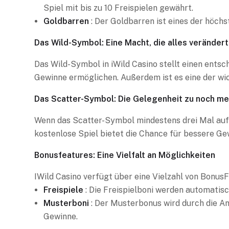
Spiel mit bis zu 10 Freispielen gewährt.
Goldbarren
: Der Goldbarren ist eines der höc
Das Wild-Symbol: Eine Macht, die alles verändert
Das Wild-Symbol in iWild Casino stellt einen ents
Gewinne ermöglichen. Außerdem ist es eine der wi
Das Scatter-Symbol: Die Gelegenheit zu noch m
Wenn das Scatter-Symbol mindestens drei Mal auf d
kostenlose Spiel bietet die Chance für bessere Ge
Bonusfeatures: Eine Vielfalt an Möglichkeiten
IWild Casino verfügt über eine Vielzahl von Bonus
Freispiele
: Die Freispielboni werden automatis
Musterboni
: Der Musterbonus wird durch die A
Gewinne.