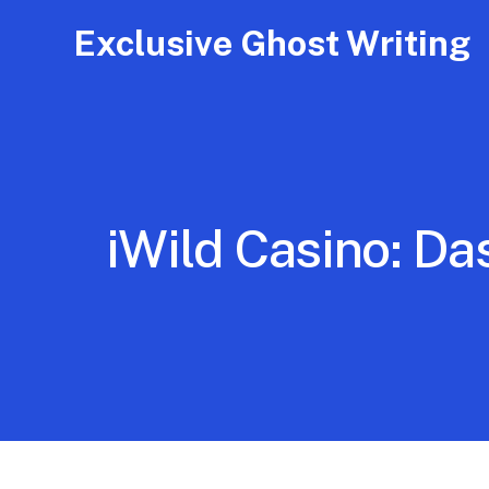
Exclusive Ghost Writing
iWild Casino: D