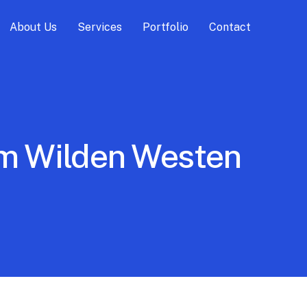
About Us
Services
Portfolio
Contact
im Wilden Westen