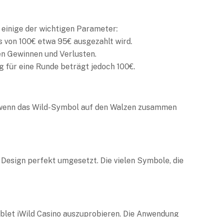
 einige der wichtigen Parameter:
s von 100€ etwa 95€ ausgezahlt wird.
hen Gewinnen und Verlusten.
g für eine Runde beträgt jedoch 100€.
, wenn das Wild-Symbol auf den Walzen zusammen
 Design perfekt umgesetzt. Die vielen Symbole, die
Tablet iWild Casino auszuprobieren. Die Anwendung