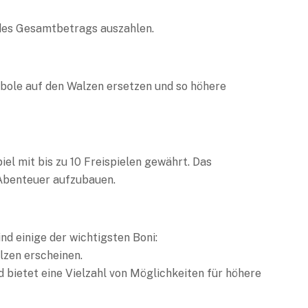
 des Gesamtbetrags auszahlen.
mbole auf den Walzen ersetzen und so höhere
el mit bis zu 10 Freispielen gewährt. Das
 Abenteuer aufzubauen.
d einige der wichtigsten Boni:
lzen erscheinen.
bietet eine Vielzahl von Möglichkeiten für höhere