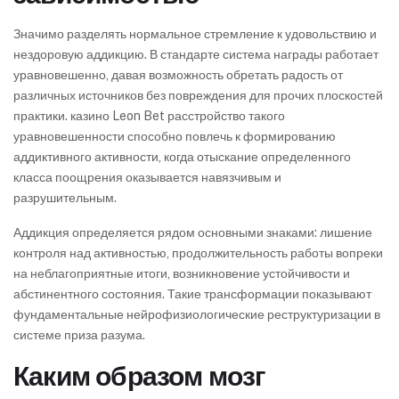
Значимо разделять нормальное стремление к удовольствию и
нездоровую аддикцию. В стандарте система награды работает
уравновешенно, давая возможность обретать радость от
различных источников без повреждения для прочих плоскостей
практики. казино Leon Bet расстройство такого
уравновешенности способно повлечь к формированию
аддиктивного активности, когда отыскание определенного
класса поощрения оказывается навязчивым и
разрушительным.
Аддикция определяется рядом основными знаками: лишение
контроля над активностью, продолжительность работы вопреки
на неблагоприятные итоги, возникновение устойчивости и
абстинентного состояния. Такие трансформации показывают
фундаментальные нейрофизиологические реструктуризации в
системе приза разума.
Каким образом мозг