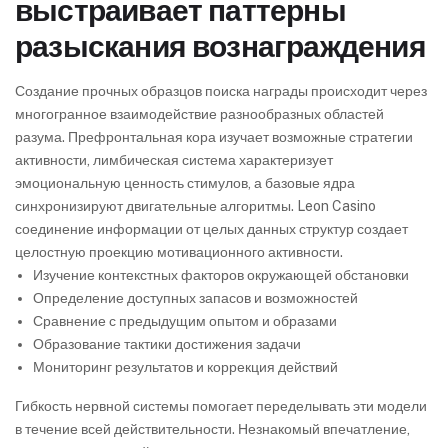
выстраивает паттерны
разыскания вознаграждения
Создание прочных образцов поиска награды происходит через
многогранное взаимодействие разнообразных областей
разума. Префронтальная кора изучает возможные стратегии
активности, лимбическая система характеризует
эмоциональную ценность стимулов, а базовые ядра
синхронизируют двигательные алгоритмы. Leon Casino
соединение информации от целых данных структур создает
целостную проекцию мотивационного активности.
Изучение контекстных факторов окружающей обстановки
Определение доступных запасов и возможностей
Сравнение с предыдущим опытом и образами
Образование тактики достижения задачи
Мониторинг результатов и коррекция действий
Гибкость нервной системы помогает переделывать эти модели
в течение всей действительности. Незнакомый впечатление,