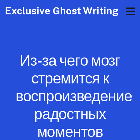
Exclusive Ghost Writing
Из-за чего мозг
стремится к
воспроизведение
радостных
моментов