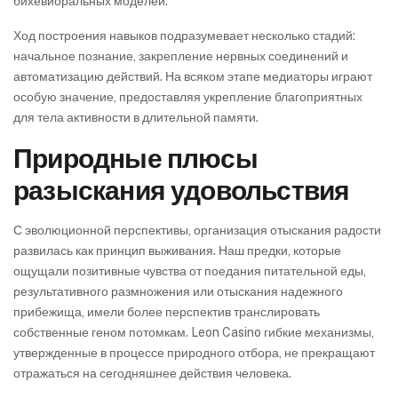
бихевиоральных моделей.
Ход построения навыков подразумевает несколько стадий:
начальное познание, закрепление нервных соединений и
автоматизацию действий. На всяком этапе медиаторы играют
особую значение, предоставляя укрепление благоприятных
для тела активности в длительной памяти.
Природные плюсы
разыскания удовольствия
С эволюционной перспективы, организация отыскания радости
развилась как принцип выживания. Наш предки, которые
ощущали позитивные чувства от поедания питательной еды,
результативного размножения или отыскания надежного
прибежища, имели более перспектив транслировать
собственные геном потомкам. Leon Casino гибкие механизмы,
утвержденные в процессе природного отбора, не прекращают
отражаться на сегодняшнее действия человека.