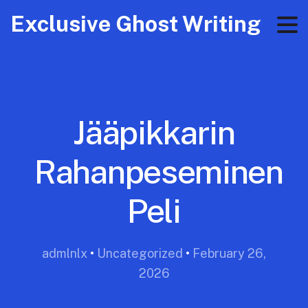
Exclusive Ghost Writing
Jääpikkarin
Rahanpeseminen
Peli
admlnlx
•
Uncategorized
•
February 26,
2026