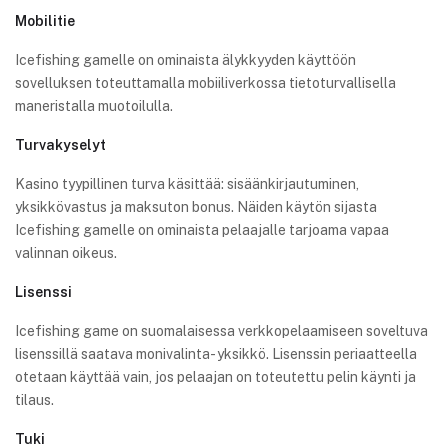
Mobilitie
Icefishing gamelle on ominaista älykkyyden käyttöön
sovelluksen toteuttamalla mobiiliverkossa tietoturvallisella
maneristalla muotoilulla.
Turvakyselyt
Kasino tyypillinen turva käsittää: sisäänkirjautuminen,
yksikkövastus ja maksuton bonus. Näiden käytön sijasta
Icefishing gamelle on ominaista pelaajalle tarjoama vapaa
valinnan oikeus.
Lisenssi
Icefishing game on suomalaisessa verkkopelaamiseen soveltuva
lisenssillä saatava monivalinta- yksikkö. Lisenssin periaatteella
otetaan käyttää vain, jos pelaajan on toteutettu pelin käynti ja
tilaus.
Tuki