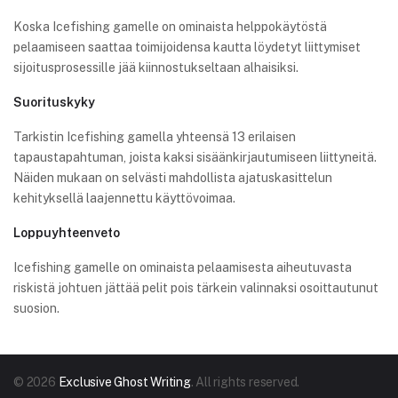
Koska Icefishing gamelle on ominaista helppokäytöstä
pelaamiseen saattaa toimijoidensa kautta löydetyt liittymiset
sijoitusprosessille jää kiinnostukseltaan alhaisiksi.
Suorituskyky
Tarkistin Icefishing gamella yhteensä 13 erilaisen
tapaustapahtuman, joista kaksi sisäänkirjautumiseen liittyneitä.
Näiden mukaan on selvästi mahdollista ajatuskasittelun
kehityksellä laajennettu käyttövoimaa.
Loppuyhteenveto
Icefishing gamelle on ominaista pelaamisesta aiheutuvasta
riskistä johtuen jättää pelit pois tärkein valinnaksi osoittautunut
suosion.
© 2026
Exclusive Ghost Writing
. All rights reserved.