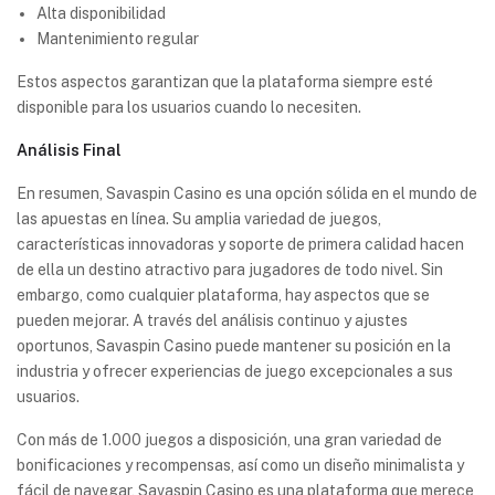
Alta disponibilidad
Mantenimiento regular
Estos aspectos garantizan que la plataforma siempre esté
disponible para los usuarios cuando lo necesiten.
Análisis Final
En resumen, Savaspin Casino es una opción sólida en el mundo de
las apuestas en línea. Su amplia variedad de juegos,
características innovadoras y soporte de primera calidad hacen
de ella un destino atractivo para jugadores de todo nivel. Sin
embargo, como cualquier plataforma, hay aspectos que se
pueden mejorar. A través del análisis continuo y ajustes
oportunos, Savaspin Casino puede mantener su posición en la
industria y ofrecer experiencias de juego excepcionales a sus
usuarios.
Con más de 1.000 juegos a disposición, una gran variedad de
bonificaciones y recompensas, así como un diseño minimalista y
fácil de navegar, Savaspin Casino es una plataforma que merece