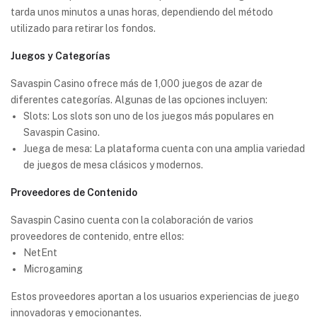
tarda unos minutos a unas horas, dependiendo del método
utilizado para retirar los fondos.
Juegos y Categorías
Savaspin Casino ofrece más de 1,000 juegos de azar de
diferentes categorías. Algunas de las opciones incluyen:
Slots: Los slots son uno de los juegos más populares en
Savaspin Casino.
Juega de mesa: La plataforma cuenta con una amplia variedad
de juegos de mesa clásicos y modernos.
Proveedores de Contenido
Savaspin Casino cuenta con la colaboración de varios
proveedores de contenido, entre ellos:
NetEnt
Microgaming
Estos proveedores aportan a los usuarios experiencias de juego
innovadoras y emocionantes.