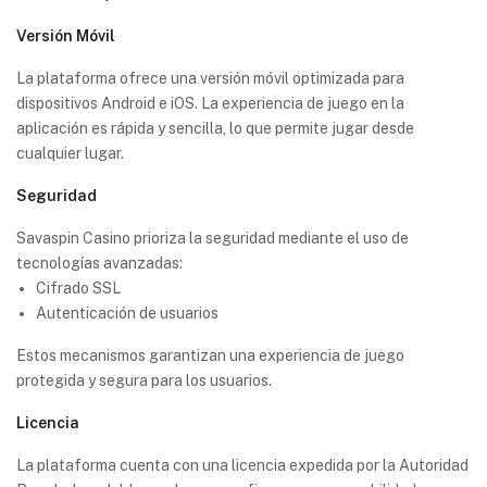
Versión Móvil
La plataforma ofrece una versión móvil optimizada para
dispositivos Android e iOS. La experiencia de juego en la
aplicación es rápida y sencilla, lo que permite jugar desde
cualquier lugar.
Seguridad
Savaspin Casino prioriza la seguridad mediante el uso de
tecnologías avanzadas:
Cifrado SSL
Autenticación de usuarios
Estos mecanismos garantizan una experiencia de juego
protegida y segura para los usuarios.
Licencia
La plataforma cuenta con una licencia expedida por la Autoridad