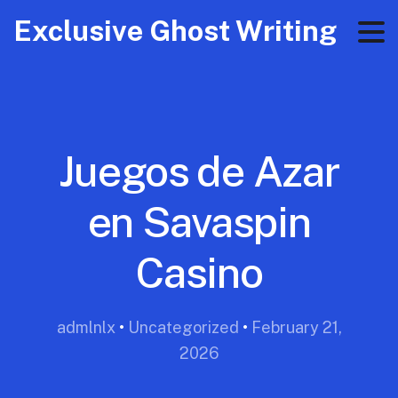
Exclusive Ghost Writing
Juegos de Azar
en Savaspin
Casino
admlnlx
•
Uncategorized
•
February 21,
2026