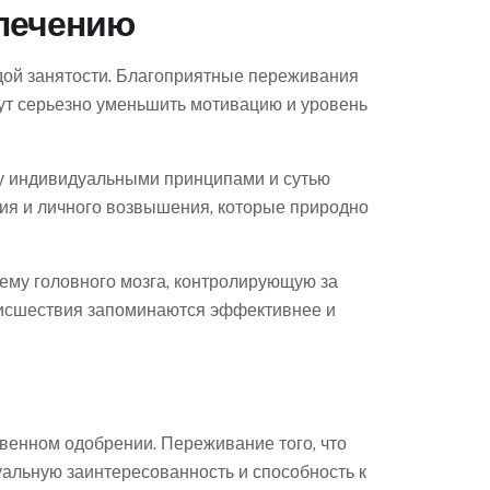
влечению
ой занятости. Благоприятные переживания
гут серьезно уменьшить мотивацию и уровень
у индивидуальными принципами и сутью
ия и личного возвышения, которые природно
ему головного мозга, контролирующую за
оисшествия запоминаются эффективнее и
венном одобрении. Переживание того, что
альную заинтересованность и способность к