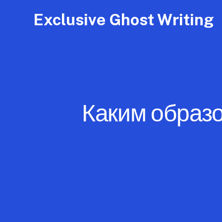
Exclusive Ghost Writing
Каким образо