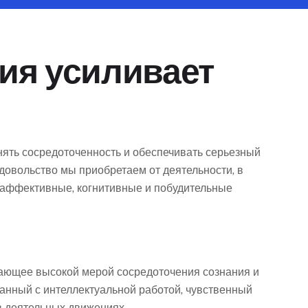
ия усиливает
ять сосредоточенность и обеспечивать серьезный
довольство мы приобретаем от деятельности, в
аффективные, когнитивные и побудительные
дающее высокой мерой сосредоточения сознания и
анный с интеллектуальной работой, чувственный
 деятельных движениях.