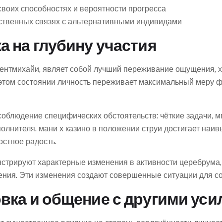
своих способностях и вероятности прогресса
ественных связях с альтернативными индивидами
а на глубину участия
сентмихайи, являет собой лучший переживание ощущения, 
этом состоянии личность переживает максимальный меру ф
облюдение специфических обстоятельств: чёткие задачи, 
лнителя. мани х казино в положении струи достигает наив
остное радость.
нстрируют характерные изменения в активности церебрума
ия. Эти изменения создают совершенные ситуации для соз
вка и общение с другими ус