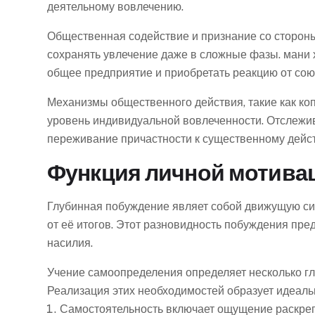
деятельному вовлечению.
Общественная содействие и признание со сторон
сохранять увлечение даже в сложные фазы. мани 
общее предприятие и приобретать реакцию от сою
Механизмы общественного действия, такие как ко
уровень индивидуальной вовлеченности. Отслежив
переживание причастности к существенному дейс
Функция личной мотивац
Глубинная побуждение являет собой движущую сил
от её итогов. Этот разновидность побуждения пре
насилия.
Учение самоопределения определяет несколько гла
Реализация этих необходимостей образует идеаль
Самостоятельность включает ощущение раскре