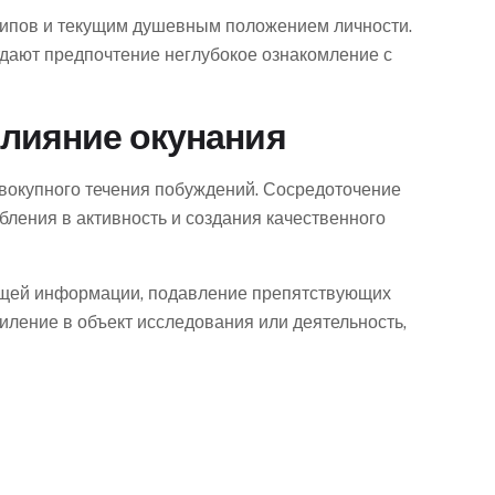
ципов и текущим душевным положением личности.
отдают предпочтение неглубокое ознакомление с
влияние окунания
вокупного течения побуждений. Сосредоточение
бления в активность и создания качественного
ющей информации, подавление препятствующих
иление в объект исследования или деятельность,