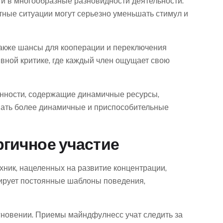
и в многообразные разновидности деятельности.
тные ситуации могут серьезно уменьшать стимул и
также шансы для кооперации и переключения
ивной критике, где каждый член ощущает свою
нности, содержащие динамичные ресурсы,
вать более динамичные и приспособительные
ргичное участие
хник, нацеленных на развитие концентрации,
ирует постоянные шаблоны поведения,
гновении. Приемы майндфулнесс учат следить за