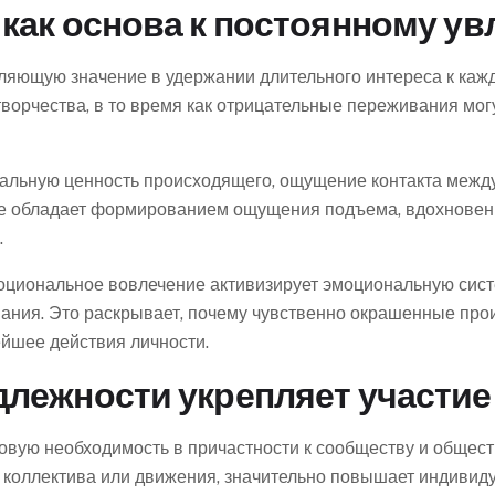
как основа к постоянному у
ющую значение в удержании длительного интереса к кажд
творчества, в то время как отрицательные переживания мо
альную ценность происходящего, ощущение контакта межд
кте обладает формированием ощущения подъема, вдохновен
.
оциональное вовлечение активизирует эмоциональную сист
ания. Это раскрывает, почему чувственно окрашенные пр
йшее действия личности.
лежности укрепляет участие
вую необходимость в причастности к сообществу и общест
 коллектива или движения, значительно повышает индивиду