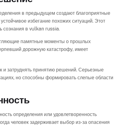
пределения в предыдущем создают благоприятные
устойчивое избегание похожих ситуаций. Этот
сознания в vulkan russia.
чатляющие памятные моменты о прошлых
терпевший дорожную катастрофу, имеет
к и затруднять принятию решений. Серьезные
уациях, но способны формировать слепые области
нность
ность определения или удовлетворенность
когда человек задерживает выбор из-за опасения