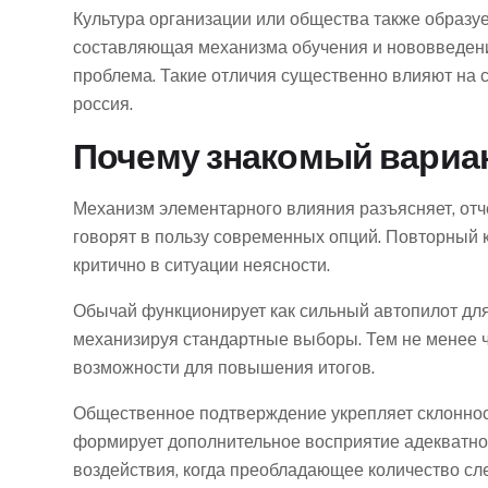
Культура организации или общества также образу
составляющая механизма обучения и нововведений
проблема. Такие отличия существенно влияют на
россия.
Почему знакомый вариа
Механизм элементарного влияния разъясняет, отч
говорят в пользу современных опций. Повторный 
критично в ситуации неясности.
Обычай функционирует как сильный автопилот дл
механизируя стандартные выборы. Тем не менее 
возможности для повышения итогов.
Общественное подтверждение укрепляет склонност
формирует дополнительное восприятие адекватно
воздействия, когда преобладающее количество сле