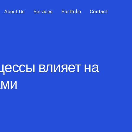
About Us
Services
Portfolio
Contact
цессы влияет на
ами