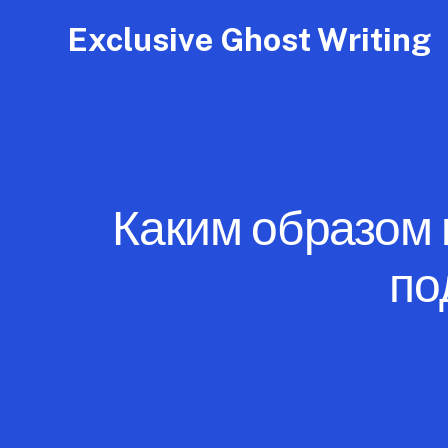
Exclusive Ghost Writing
Каким образом 
по