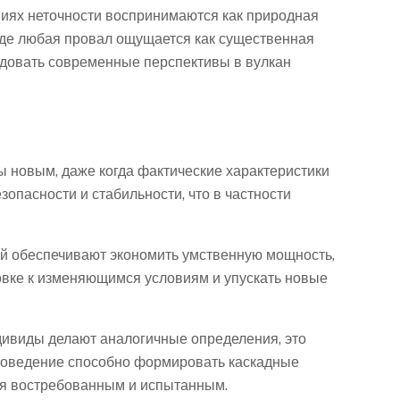
ниях неточности воспринимаются как природная
где любая провал ощущается как существенная
едовать современные перспективы в вулкан
 новым, даже когда фактические характеристики
опасности и стабильности, что в частности
й обеспечивают экономить умственную мощность,
вке к изменяющимся условиям и упускать новые
дивиды делают аналогичные определения, это
 поведение способно формировать каскадные
тся востребованным и испытанным.