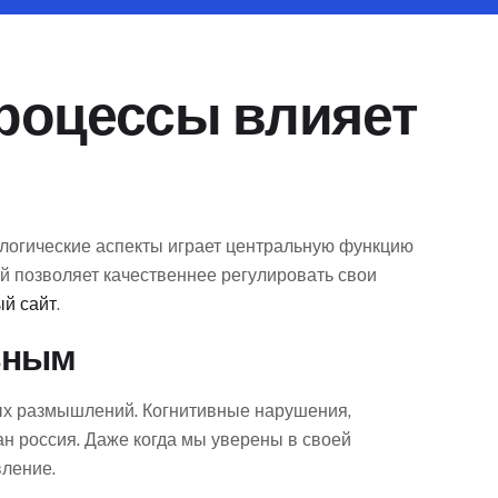
роцессы влияет
логические аспекты играет центральную функцию
й позволяет качественнее регулировать свои
ый сайт
.
ьным
ных размышлений. Когнитивные нарушения,
н россия. Даже когда мы уверены в своей
вление.