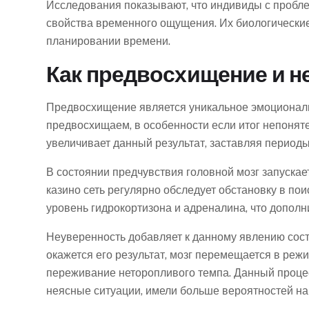
Исследования показывают, что индивиды с пробле
свойства временного ощущения. Их биологические
планировании времени.
Как предвосхищение и н
Предвосхищение является уникальное эмоциональ
предвосхищаем, в особенности если итог непонят
увеличивает данный результат, заставляя период
В состоянии предчувствия головной мозг запуска
казино сеть регулярно обследует обстановку в п
уровень гидрокортизона и адреналина, что допол
Неуверенность добавляет к данному явлению сост
окажется его результат, мозг перемещается в ре
переживание неторопливого темпа. Данный проце
неясные ситуации, имели больше вероятностей н