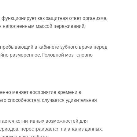
 функционирует как защитная ответ организма,
ся наполненным массой переживаний,
 пребывающий в кабинете зубного врача перед
айно размеренное. Головной мозг словно
венно меняет восприятие времени в
его способностям, случается удивительная
стается когнитивных возможностей для
риодов, перестраивается на анализ данных,
о прекращают работу.