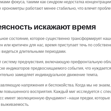
мами фокуса, такими как синдром недостатка концентрации
 хронометры работают менее стабильно, что влечет пробл
еясность искажают время
ное состояние, которое существенно трансформирует наше
ен или критичен для нас, время приступает течь по собст
ы видеться длительными периодами.
ет систему предчувствия, включающую префронтальную обла
оиске индикаторов предвосхищаемого события, что нуждаетс
нительно замедляет индивидуальное движение темпа.
авляющую напряжения и беспокойства. Когда мы не знаем, 
жим повышенного восприятия. Каждый миг исследуется с спе
сс имеет эволюционную фундамент – наши предки, которые
а выживаемость.