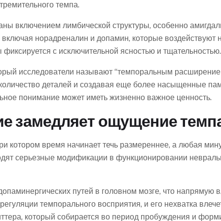
тремительного темпа.
аны включением лимбической структуры, особенно амигдал
включая норадреналин и допамин, которые воздействуют н
фиксируется с исключительной ясностью и тщательностью.
орый исследователи называют “темпоральным расширением
оличество деталей и создавая еще более насыщенные памя
ьное понимание может иметь жизненно важное ценность.
ие замедляет ощущение темп
и котором время начинает течь размереннее, а любая минут
ходят серьезные модификации в функционировании невраль
опаминергических путей в головном мозге, что напрямую 
регуляции темпорального восприятия, и его нехватка влеч
иттера, который собирается во период пробуждения и фор