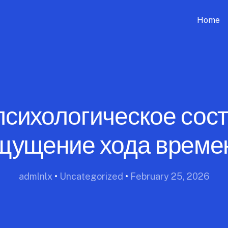
Home
психологическое сост
щущение хода време
admlnlx
•
Uncategorized
•
February 25, 2026