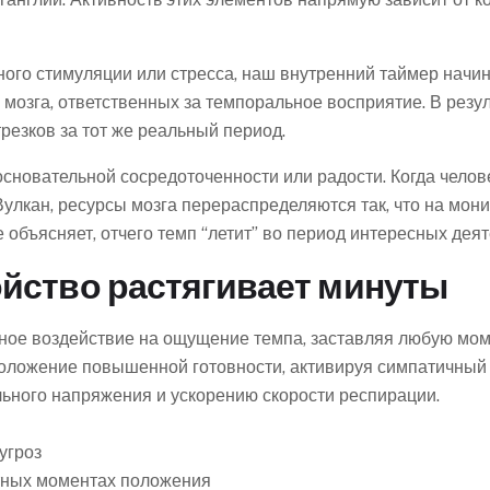
ого стимуляции или стресса, наш внутренний таймер начина
мозга, ответственных за темпоральное восприятие. В резул
езков за тот же реальный период.
основательной сосредоточенности или радости. Когда чело
улкан, ресурсы мозга перераспределяются так, что на мон
объясняет, отчего темп “летит” во период интересных деят
йство растягивает минуты
ое воздействие на ощущение темпа, заставляя любую моме
положение повышенной готовности, активируя симпатичный
ьного напряжения и ускорению скорости респирации.
угроз
тных моментах положения