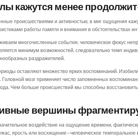
алы кажутся менее продолжи
ные происшествиями и активностью, в миг ощущения кажут
истиками работы памяти и внимания в обстоятельствах инт
еживаем многочисленные события, человеческое фокус неп
еляется минимум возможностей, следовательно темп индив
знообразных раздражителей.
ериоды оставляют множество ярких воспоминаний. Изобил
. Головной мозг применяет число запомненных воспоминани
да. Чем больше происшествий мы способны восстановить 
ивные вершины фрагментиру
ительное воздействие на ощущение времени, фактически 
 ужас, ярость или восхищение – человеческое темпорально