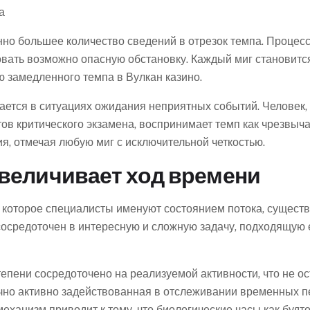
а
но большее количество сведений в отрезок темпа. Процесс
вать возможно опасную обстановку. Каждый миг становит
 замедленного темпа в Вулкан казино.
ается в ситуациях ожидания неприятных событий. Человек,
ов критического экзамена, воспринимает темп как чрезвыч
, отмечая любую миг с исключительной четкостью.
величивает ход времени
, которое специалисты именуют состоянием потока, сущест
сосредоточен в интересную и сложную задачу, подходящую 
тепени сосредоточено на реализуемой активности, что не о
но активно задействованная в отслеживании временных пе
еханизм приводит к тому, что биологические часы как будт