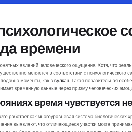
психологическое с
ода времени
онятных явлений человеческого ощущения. Хотя, что реаль
ущественно меняется в соответствии с психологического с
 подобно моменты, как в
вулкан
. Такая поразительная особ
имает временную данные через призму человеческих эмоци
тояниях время чувствуется н
зге работает как многоуровневая система биологических х
чения выявляют, что отличающиеся участки мозга принима
ганглии. Активность этих элементов напрямую зависит от к