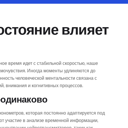
остояние влияет
ное время идет с стабильной скоростью, наше
амочувствия. Иногда моменты удлиняются до
енность человеческой ментальности связана с
й, внимания и когнитивных процессов.
еодинаково
ронометров, которая постоянно адаптируется под
ют участие в анализе временной информации,
онцентрации нейротрансмиттеров, таких как