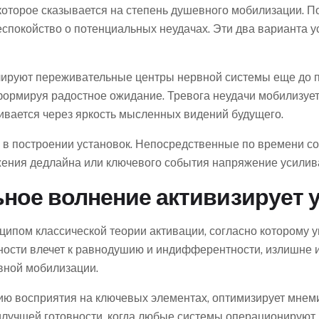
оторое сказывается на степень душевного мобилизации. 
еспокойство о потенциальных неудачах. Эти два варианта 
ируют переживательные центры нервной системы еще до 
формируя радостное ожидание. Тревога неудачи мобилизуе
ливается через яркость мысленных видений будущего.
ь в построении установок. Непосредственные по времени 
жения дедлайна или ключевого события напряжение усилив
ное волнение активизирует 
ципом классической теории активации, согласно которому
вности влечет к равнодушию и индифферентности, излишне и
ной мобилизации.
ю восприятия на ключевых элементах, оптимизирует мнем
илучшей готовности, когда любые системы операционируют