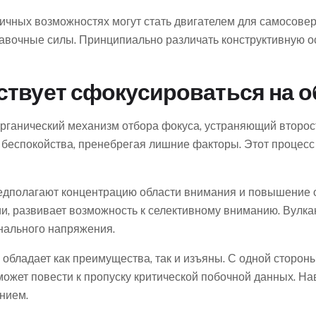
чных возможностях могут стать двигателем для самосовер
бавочные силы. Принципиально различать конструктивную о
ствует сфокусироваться на о
рганический механизм отбора фокуса, устраняющий второс
 беспокойства, пренебрегая лишние факторы. Этот процесс
едполагают концентрацию области внимания и повышение о
, развивает возможность к селективному вниманию. Вулк
нального напряжения.
обладает как преимущества, так и изъяны. С одной сторон
 может повести к пропуску критической побочной данных. Н
нием.