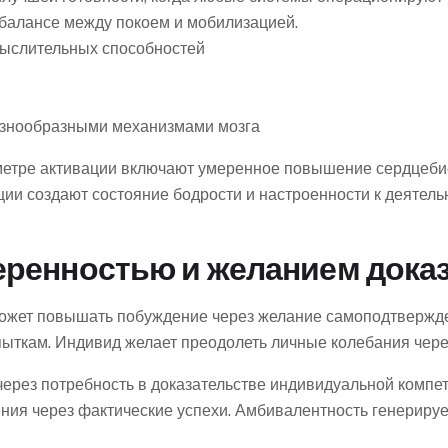
балансе между покоем и мобилизацией.
мыслительных способностей
азнообразными механизмами мозга
метре активации включают умеренное повышение сердцебие
и создают состояние бодрости и настроенности к деятель
ренностью и желанием доказ
ожет повышать побуждение через желание самоподтвержде
опыткам. Индивид желает преодолеть личные колебания чере
рез потребность в доказательстве индивидуальной компете
ия через фактические успехи. Амбивалентность генерируе