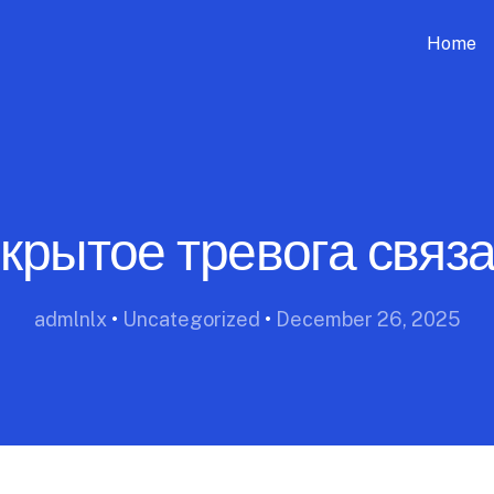
Home
крытое тревога связ
admlnlx
•
Uncategorized
•
December 26, 2025