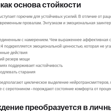
как основа стойкости
ступает горючим для устойчивых усилий. В отличие от ра
ковременным провалам. Энтузиазм и эмоциональная заинте
оединенным с намерением. Чем выраженнее аффективная с
24 подкрепляется эмоциональной ценностью, которая не уга
енные действия
ний резерв мощи
иях поддерживает настойчивость
одлевать старания
едполагают циклическое выделение нейротрансмиттеров,
е с серотонином – порождают состояние комфорта от проце
ждение преобразуется в личн