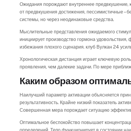
Ожидания порождают внутреннее предвкушение, к
от предвкушения достижения, пессимистичные – б
системы, но через неодинаковые средства.
Мыслительные представления ожидаемого стимул
инициирует производство гормона удовольствия, 
избежания плохого сценария. клуб Вулкан 24 уси
Хронологическая дистанция играет ключевую рол
проявления, чем далекие задачи. По мере прибли
Каким образом оптималь
Наилучший параметр активации объясняется прин
результативность. Крайне низкий показатель акти
Совершенная мера порождает ситуацию эффектив
Оптимальное беспокойство повышает концентраци
определений. Тело функционирует в состоянии на