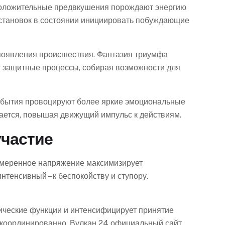
Положительные предвкушения порождают энергию
установок в состоянии инициировать побуждающие
появления происшествия. Фантазия триумфа
т защитные процессы, собирая возможности для
события провоцируют более яркие эмоциональные
ается, повышая движущий импульс к действиям.
участие
 умеренное напряжение максимизирует
нтенсивный – к беспокойству и ступору.
ические функции и интенсифицирует принятие
 координированно. Вулкан 24 официальный сайт