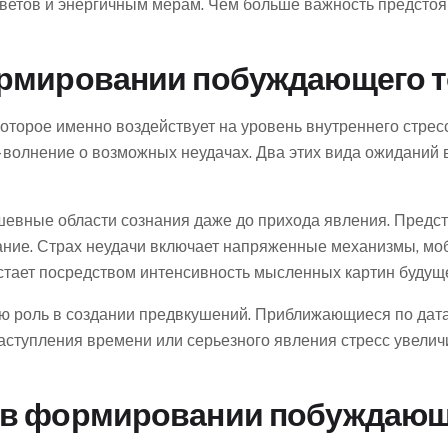
ветов и энергичным мерам. Чем больше важность предсто
ормировании побуждающего т
торое именно воздействует на уровень внутреннего стрес
– волнение о возможных неудачах. Два этих вида ожиданий
шевные области сознания даже до прихода явления. Пред
ние. Страх неудачи включает напряженные механизмы, мо
астает посредством интенсивность мысленных картин будуще
ую роль в создании предвкушений. Приближающиеся по да
аступления времени или серьезного явления стресс увелич
 в формировании побуждающ