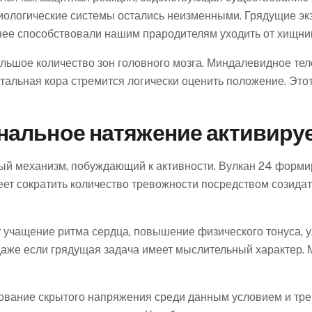
иологические системы остались неизменными. Грядущие э
нее способствовали нашим прародителям уходить от хищни
льшое количество зон головного мозга. Миндалевидное тел
тальная кора стремится логически оценить положение. Это
альное натяжение активирует
й механизм, побуждающий к активности. Вулкан 24 формир
отеет сократить количество тревожности посредством созид
 учащение ритма сердца, повышение физического тонуса, 
даже если грядущая задача имеет мыслительный характер. М
ование скрытого напряжения среди данным условием и тре