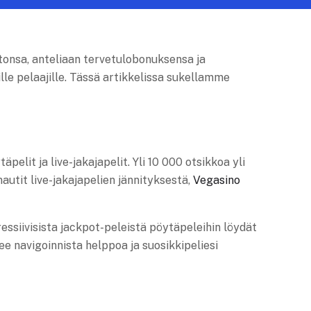
tonsa, anteliaan tervetulobonuksensa ja
lle pelaajille. Tässä artikkelissa sukellamme
elit ja live-jakajapelit. Yli 10 000 otsikkoa yli
autit live-jakajapelien jännityksestä,
Vegasino
ressiivisista jackpot-peleistä pöytäpeleihin löydät
e navigoinnista helppoa ja suosikkipeliesi