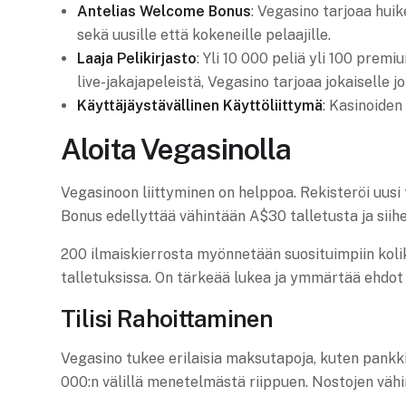
Antelias Welcome Bonus
: Vegasino tarjoaa hui
sekä uusille että kokeneille pelaajille.
Laaja Pelikirjasto
: Yli 10 000 peliä yli 100 prem
live-jakajapeleistä, Vegasino tarjoaa jokaiselle jo
Käyttäjäystävällinen Käyttöliittymä
: Kasinoiden
Aloita Vegasinolla
Vegasinoon liittyminen on helppoa. Rekisteröi uusi 
Bonus edellyttää vähintään A$30 talletusta ja siih
200 ilmaiskierrosta myönnetään suosituimpiin kolikk
talletuksissa. On tärkeää lukea ja ymmärtää ehdo
Tilisi Rahoittaminen
Vegasino tukee erilaisia maksutapoja, kuten pankkis
000:n välillä menetelmästä riippuen. Nostojen vähi