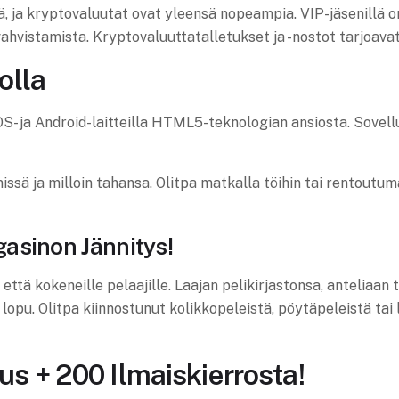
lä, ja kryptovaluutat ovat yleensä nopeampia. VIP-jäsenillä
vahvistamista. Kryptovaluuttatalletukset ja -nostot tarjoav
olla
S- ja Android-laitteilla HTML5-teknologian ansiosta. Sovell
missä ja milloin tahansa. Olitpa matkalla töihin tai rentoutu
asinon Jännitys!
ttä kokeneille pelaajille. Laajan pelikirjastonsa, anteliaan
opu. Olitpa kiinnostunut kolikkopeleistä, pöytäpeleistä tai l
s + 200 Ilmaiskierrosta!