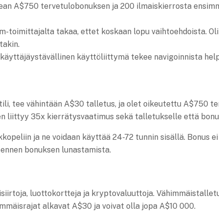
kean A$750 tervetulobonuksen ja 200 ilmaiskierrosta ensimm
ium-toimittajalta takaa, ettet koskaan lopu vaihtoehdoista. Ol
takin.
 käyttäjäystävällinen käyttöliittymä tekee navigoinnista hel
tili, tee vähintään A$30 talletus, ja olet oikeutettu A$750 t
en liittyy 35x kierrätysvaatimus sekä talletukselle että bon
opeliin ja ne voidaan käyttää 24-72 tunnin sisällä. Bonus ei
t ennen bonuksen lunastamista.
iirtoja, luottokortteja ja kryptovaluuttoja. Vähimmäistallet
mmäisrajat alkavat A$30 ja voivat olla jopa A$10 000.