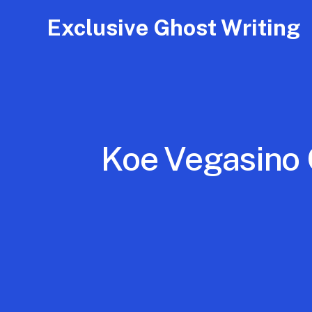
Exclusive Ghost Writing
Koe Vegasino 