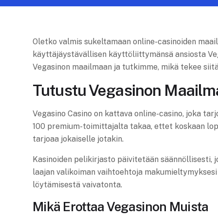
Oletko valmis sukeltamaan online-casinoiden maail
käyttäjäystävällisen käyttöliittymänsä ansiosta Ve
Vegasinon maailmaan ja tutkimme, mikä tekee siitä 
Tutustu Vegasinon Maail
Vegasino Casino on kattava online-casino, joka tarjo
100 premium-toimittajalta takaa, ettet koskaan lopu
tarjoaa jokaiselle jotakin.
Kasinoiden pelikirjasto päivitetään säännöllisesti, 
laajan valikoiman vaihtoehtoja makumieltymyksesi m
löytämisestä vaivatonta.
Mikä Erottaa Vegasinon Muista