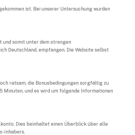
aufgekommen ist. Bei unserer Untersuchung wurden
ist und somit unter dem strengen
lich Deutschland, empfangen. Die Website selbst
edoch ratsam, die Bonusbedingungen sorgfältig zu
a 5 Minuten, und es wird um folgende Informationen
onto. Dies beinhaltet einen Überblick über alle
o-Inhabers.