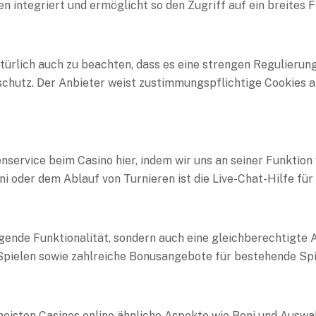
en integriert und ermöglicht so den Zugriff auf ein breites
türlich auch zu beachten, dass es eine strengen Regulierun
chutz. Der Anbieter weist zustimmungspflichtige Cookies a
ervice beim Casino hier, indem wir uns an seiner Funktion 
i oder dem Ablauf von Turnieren ist die Live-Chat-Hilfe für 
gende Funktionalität, sondern auch eine gleichberechtigte A
 Spielen sowie zahlreiche Bonusangebote für bestehende Spi
 meisten Casinos online ähnliche Aspekte wie Boni und Auswah