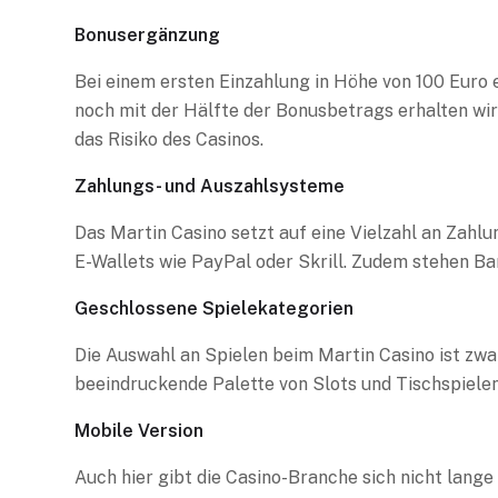
Bonusergänzung
Bei einem ersten Einzahlung in Höhe von 100 Euro e
noch mit der Hälfte der Bonusbetrags erhalten wird
das Risiko des Casinos.
Zahlungs- und Auszahlsysteme
Das Martin Casino setzt auf eine Vielzahl an Zahlu
E-Wallets wie PayPal oder Skrill. Zudem stehen B
Geschlossene Spielekategorien
Die Auswahl an Spielen beim Martin Casino ist zwa
beeindruckende Palette von Slots und Tischspielen
Mobile Version
Auch hier gibt die Casino-Branche sich nicht lang