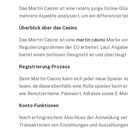
Das Martin Casino ist eine relativ junge Online-G
mehrere Aspekte analysiert, um ein differenziertes 
Überblick über das Casino
Das Martin Casino ist eine
martin casino
Marke von 
Regulierungsrahmen der EU arbeitet. Laut Angaben
bietet einen zeitlosen Designstil an und überzeugt 
Registrierung-Prozess
Beim Martin Casino kann sich jeder neue Spieler na
lesen, da diese ebenfalls eine Rolle spielen beim 
wie Benutzername, Passwort, Adresse sowie E-Mai
Konto-Funktionen
Nach erfolgreichem Abschluss der Anmeldung verfüg
Transaktionen von Einzahlungen und Auszahlungen,