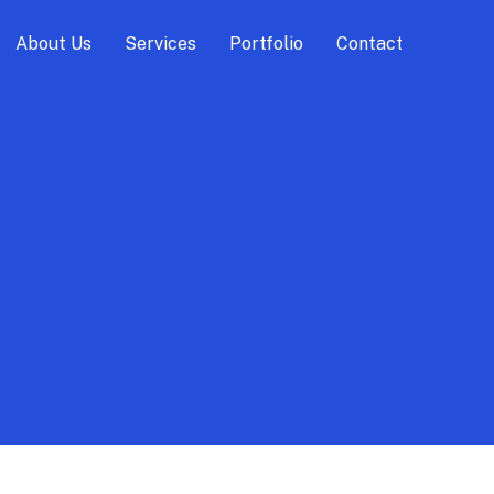
About Us
Services
Portfolio
Contact