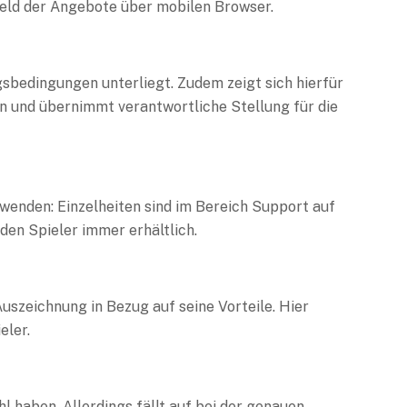
 Feld der Angebote über mobilen Browser.
gsbedingungen unterliegt. Zudem zeigt sich hierfür
n und übernimmt verantwortliche Stellung für die
wenden: Einzelheiten sind im Bereich Support auf
den Spieler immer erhältlich.
uszeichnung in Bezug auf seine Vorteile. Hier
eler.
l haben. Allerdings fällt auf bei der genauen