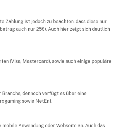
te Zahlung ist jedoch zu beachten, dass diese nur
etrag auch nur 25€). Auch hier zeigt sich deutlich
rten (Visa, Mastercard), sowie auch einige populäre
r Branche, dennoch verfügt es über eine
icrogaming sowie NetEnt.
ine mobile Anwendung oder Webseite an. Auch das