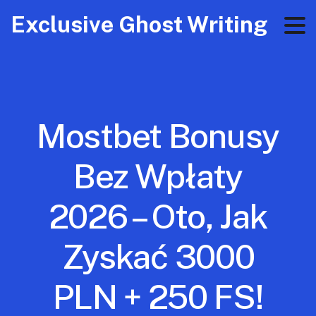
Exclusive Ghost Writing
Mostbet Bonusy
Bez Wpłaty
2026 – Oto, Jak
Zyskać 3000
PLN + 250 FS!