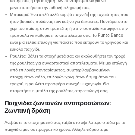
θέσης σας ή την αύξηση των πονταρισμάτων για να
μεγιστοποιήσετε την πιθανή πληρωμή σας.
Μπακαρά: Ένα απλό αλλά κομψό παιχνίδι| της τυχαιότητας που
ήταν βασικός πυλώνας των καζίνο για δεκαετίες. Ποντάρετε στο
χέρι του παίκτη, στον τραπεζίτη ή στην ισοπαλία και αφήστε την
τράπουλα να καθορίσει το αποτέλεσμά σας. Το Punto Banco
είναι μια τέλεια επιλογή για παίκτες που εκτιμούν το γρήγορο και
εύκολο παιχνίδι.
Ρουλέτα: Βάλτε τα στοιχήματά σας και ακολουθήστε τον τροχό
της ρουλέτας για συναρπαστικά αποτελέσματα. Με μια επιλογή
από επιλογές πονταρίσματος, συμπεριλαμβανομένων
στοιχημάτων σόλο, επιλογών χρωμάτων ή τμημάτων του
τροχού, η ρουλέτα προσφέρει συνεχή ψυχαγωγία. Θα
σταματήσει η μπάλα της ρουλέτας στην επιλογή σας;
Παιχνίδια ζωντανών αντιπροσώπων:
Ζωντανή δράση
Ανεβάστε το στοιχηματικό σας ταξίδι στο υψηλότερο στάδιο με τα
παιχνίδια μας σε πραγματικό χρόνο. Αλληλεπιδράστε με