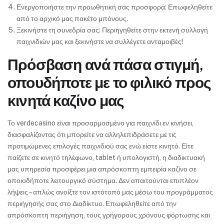
Ενεργοποιήστε την προωθητική σας προσφορά: Επωφεληθείτε
από το αρχικό μας πακέτο μπόνους.
Ξεκινήστε τη συνεδρία σας: Περιηγηθείτε στην εκτενή συλλογή
παιχνιδιών μας και ξεκινήστε να συλλέγετε ανταμοιβές!
Πρόσβαση ανά πάσα στιγμή,
οπουδήποτε με το φιλικό προς
κινητά καζίνο μας
Το verdecasino είναι προσαρμοσμένο για παιχνίδι εν κινήσει,
διασφαλίζοντας ότι μπορείτε να αλληλεπιδράσετε με τις
προτιμώμενες επιλογές παιχνιδιού σας ενώ είστε κινητό. Είτε
παίζετε σε κινητό τηλέφωνο, tablet ή υπολογιστή, η διαδικτυακή
μας υπηρεσία προσφέρει μια απρόσκοπτη εμπειρία καζίνο σε
οποιοδήποτε λειτουργικό σύστημα. Δεν απαιτούνται επιπλέον
λήψεις – απλώς ανοίξτε τον ιστότοπό μας μέσω του προγράμματος
περιήγησής σας στο Διαδίκτυο. Επωφεληθείτε από την
απρόσκοπτη περιήγηση, τους γρήγορους χρόνους φόρτωσης και