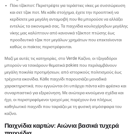
Πόκι τζάκποτ: Περιστρέψτε για τεράστιες νίκες με συσσώρευση
και σετ τζακ ποτ. Με κάθε στοίχημα, έχετε την προοπτική να
κερδίσετε μια μεγάλη ανταμοιβή που θα μπορούσε να αλλάξει
εντελώς τα οικονομικά σας. Τα παιχνίδια κουλοχέρηδων μεγάλης
νίκης μας καλύπτουν από κανονικά τζάκποτ πτώσης έως
προοδευτικά τζακ ποτ μεγάλων χρημάτων που επεκτείνονται
καθώς οι παίκτες περιστρέφονται.
Μαζί με αυτές τις κατηγορίες, στο Verde Καζίνο, οι τζογαδόροι
μπορούν να τσεκάρουν θεματικά pokies που περιλαμβάνουν
μεγάλη ποικιλία προτιμήσεων, από ιστορικούς πολιτισμούς έως
τρέχοντα εικονίδια. Κάθε παιχνίδι παρουσιάζει μοναδικά
χαρακτηριστικά, που εγγυώνται ότι υπάρχει πάντα κάτι φρέσκο ​​και
συναρπαστικό για εξερεύνηση. Με ανώτερα κινούμενα σχέδια και
ήχο, οι περιστρεφόμενοι τροχοί μας παρέχουν ένα πλήρως
καθηλωτικό παιχνίδι που ταιριάζει με τη φυσική ατμόσφαιρα του
καζίνο.
Παιχνίδια καρτών: Αιώνια βασικά τυχερά
παιχνίδια