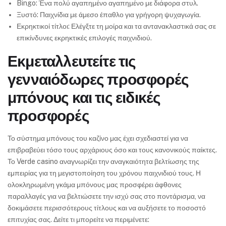
Bingo: Ένα πολύ αγαπημένο αγαπημένο με διάφορα στυλ.
Ξυστό: Παιχνίδια με άμεσο έπαθλο για γρήγορη ψυχαγωγία.
Εκρηκτικοί τίτλοι: Ελέγξτε τη μοίρα και τα αντανακλαστικά σας σε
επικίνδυνες εκρηκτικές επιλογές παιχνιδιού.
Εκμεταλλευτείτε τις
γενναιόδωρες προσφορές
μπόνους και τις ειδικές
προσφορές
Το σύστημα μπόνους του καζίνο μας έχει σχεδιαστεί για να
επιβραβεύει τόσο τους αρχάριους όσο και τους κανονικούς παίκτες.
Το Verde casino αναγνωρίζει την αναγκαιότητα βελτίωσης της
εμπειρίας για τη μεγιστοποίηση του χρόνου παιχνιδιού τους. Η
ολοκληρωμένη γκάμα μπόνους μας προσφέρει άφθονες
παραλλαγές για να βελτιώσετε την ισχύ σας στο ποντάρισμα, να
δοκιμάσετε περισσότερους τίτλους και να αυξήσετε το ποσοστό
επιτυχίας σας. Δείτε τι μπορείτε να περιμένετε: