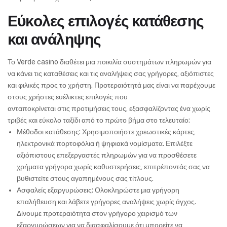
Εύκολες επιλογές κατάθεσης
και ανάληψης
Το Verde casino διαθέτει μια ποικιλία συστημάτων πληρωμών για
να κάνει τις καταθέσεις και τις αναλήψεις σας γρήγορες, αξιόπιστες
και φιλικές προς το χρήστη. Προτεραιότητά μας είναι να παρέχουμε
στους χρήστες ευέλικτες επιλογές που
ανταποκρίνεται στις προτιμήσεις τους, εξασφαλίζοντας ένα χωρίς
τριβές και εύκολο ταξίδι από το πρώτο βήμα στο τελευταίο:
Μέθοδοι κατάθεσης: Χρησιμοποιήστε χρεωστικές κάρτες,
ηλεκτρονικά πορτοφόλια ή ψηφιακά νομίσματα. Επιλέξτε
αξιόπιστους επεξεργαστές πληρωμών για να προσθέσετε
χρήματα γρήγορα χωρίς καθυστερήσεις, επιτρέποντάς σας να
βυθιστείτε στους αγαπημένους σας τίτλους.
Ασφαλείς εξαργυρώσεις: Ολοκληρώστε μια γρήγορη
επαλήθευση και λάβετε γρήγορες αναλήψεις χωρίς άγχος.
Δίνουμε προτεραιότητα στον γρήγορο χειρισμό των
εξαργυρώσεων για να διασφαλίσουμε ότι μπορείτε να