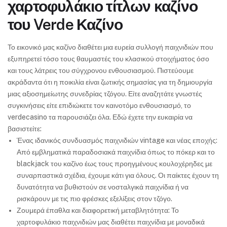
χαρτοφυλάκιο τίτλων καζίνο
του Verde Καζίνο
Το εικονικό μας καζίνο διαθέτει μια ευρεία συλλογή παιχνιδιών που
εξυπηρετεί τόσο τους θαυμαστές του κλασικού στοιχήματος όσο
και τους λάτρεις του σύγχρονου ενθουσιασμού. Πιστεύουμε
ακράδαντα ότι η ποικιλία είναι ζωτικής σημασίας για τη δημιουργία
μιας αξιοσημείωτης συνεδρίας τζόγου. Είτε αναζητάτε γνωστές
συγκινήσεις είτε επιδιώκετε τον καινοτόμο ενθουσιασμό, το
verdecasino τα παρουσιάζει όλα. Εδώ έχετε την ευκαιρία να
βασιστείτε:
Ένας ιδανικός συνδυασμός παιχνιδιών vintage και νέας εποχής:
Από εμβληματικά παραδοσιακά παιχνίδια όπως το πόκερ και το
blackjack του καζίνο έως τους προηγμένους κουλοχέρηδες με
συναρπαστικά σχέδια, έχουμε κάτι για όλους. Οι παίκτες έχουν τη
δυνατότητα να βυθιστούν σε νοσταλγικά παιχνίδια ή να
ρισκάρουν με τις πιο φρέσκες εξελίξεις στον τζόγο.
Ζουμερά έπαθλα και διαφορετική μεταβλητότητα: Το
χαρτοφυλάκιο παιχνιδιών μας διαθέτει παιχνίδια με μοναδικά