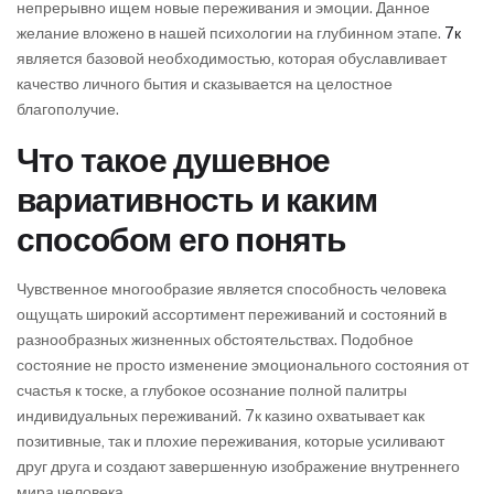
непрерывно ищем новые переживания и эмоции. Данное
желание вложено в нашей психологии на глубинном этапе.
7к
является базовой необходимостью, которая обуславливает
качество личного бытия и сказывается на целостное
благополучие.
Что такое душевное
вариативность и каким
способом его понять
Чувственное многообразие является способность человека
ощущать широкий ассортимент переживаний и состояний в
разнообразных жизненных обстоятельствах. Подобное
состояние не просто изменение эмоционального состояния от
счастья к тоске, а глубокое осознание полной палитры
индивидуальных переживаний. 7к казино охватывает как
позитивные, так и плохие переживания, которые усиливают
друг друга и создают завершенную изображение внутреннего
мира человека.