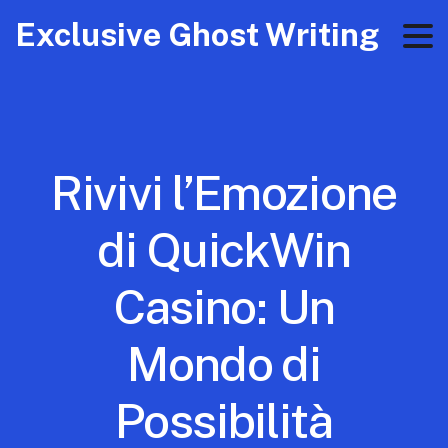
Exclusive Ghost Writing
Rivivi l’Emozione
di QuickWin
Casino: Un
Mondo di
Possibilità