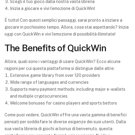
Scegli il tuo gioco dalla nostra vasta libreria
Inizia a giocare e vivi l’emozione di QuickWin!
È tutto! Con questi semplici passaggi, sarai pronto a iniziare a
giocare in pochissimo tempo. Allora, cosa stai aspettando? Inizia
oggi con QuickWin e vivi l’emozione di possibilità illimitate!
The Benefits of QuickWin
Allora, quali sono i vantaggi di usare QuickWin? Ecco alcune
ragioni per cui questa piattaforma si distingue dalle altre:
Extensive game library from over 120 providers
Wide range of languages and currencies
Supports many payment methods, including major e-wallets
and multiple cryptocurrencies
Welcome bonuses for casino players and sports bettors
Come puoi vedere, QuickWin offre una vasta gamma di benefici
pensati per soddisfare le diverse esigenze dei suoi utenti. Dalla
sua vasta libreria di giochi ai bonus di benvenuto, questa