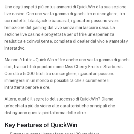
Uno degli aspetti più entusiasmanti di QuickWin è la sua sezione
live casino. Con una vasta gamma di giochi tra cui scegliere, tra
cui roulette, blackjack e baccarat, i giocatori possono vivere
l’emozione del gaming dal vivo senza mai lasciare casa. La
sezione live casino è progettata per offrire un’esperienza
realistica e coinvolgente, completa di dealer dal vivo e gameplay
interattivo.
Ma non è tutto – QuickWin offre anche una vasta gamma di giochi
slot, tra cui titoli popolari come Miss Cherry Fruits e Starburst.
Con oltre 5.000 titoli tra cui scegliere, i giocatori possono
immergersi in un mondo di possibilità che sicuramente li
intratterrà per ore e ore.
Allora, qual è il segreto del successo di QuickWin? Diamo
un’occhiata più da vicino alle caratteristiche principali che
distinguono questa piattaforma dalle altre.
Key Features of QuickWin