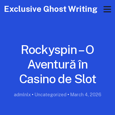
Exclusive Ghost Writing
Rockyspin – O
Aventură în
Casino de Slot
admlnlx
•
Uncategorized
•
March 4, 2026