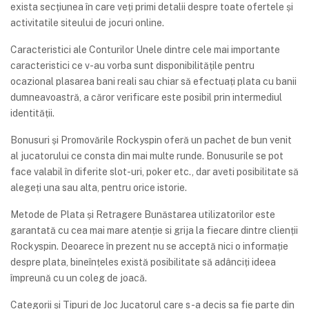
exista secțiunea în care veți primi detalii despre toate ofertele și
activitatile siteului de jocuri online.
Caracteristici ale Conturilor Unele dintre cele mai importante
caracteristici ce v-au vorba sunt disponibilitățile pentru
ocazional plasarea bani reali sau chiar să efectuați plata cu banii
dumneavoastră, a căror verificare este posibil prin intermediul
identității.
Bonusuri și Promovările Rockyspin oferă un pachet de bun venit
al jucatorului ce consta din mai multe runde. Bonusurile se pot
face valabil în diferite slot-uri, poker etc., dar aveti posibilitate să
alegeți una sau alta, pentru orice istorie.
Metode de Plata și Retragere Bunăstarea utilizatorilor este
garantată cu cea mai mare atenție si grija la fiecare dintre clienții
Rockyspin. Deoarece în prezent nu se acceptă nici o informație
despre plata, bineînțeles există posibilitate să adânciți ideea
împreună cu un coleg de joacă.
Categorii și Tipuri de Joc Jucatorul care s-a decis sa fie parte din