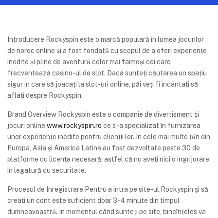
Introducere Rockyspin este o marcă populară în lumea jocurilor
de noroc online și a fost fondată cu scopul de a oferi experiențe
inedite și pline de aventură celor mai faimoși cei care
frecventează casino-ul de slot. Dacă sunteți căutarea un spațiu
sigur în care să joacați la slot-uri online, păi veți fi încântați să
aflați despre Rockyspin.
Brand Overview Rockyspin este o companie de divertisment și
jocuri online
www.rockyspin.ro
ce s-a specializat în furnizarea
unor experiențe inedite pentru clienții lor. În cele mai multe țări din
Europa, Asia și America Latină au fost dezvoltate peste 30 de
platforme cu licența necesară, astfel că nu aveți nici o îngrijorare
în legatură cu securitate.
Procesul de Inregistrare Pentru a intra pe site-ul Rockyspin și să
creați un cont este suficient doar 3-4 minute din timpul
dumneavoastră. În momentul când sunteți pe site, bineînțeles va