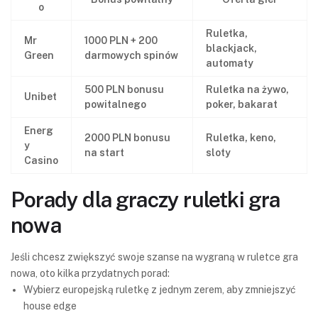
o
Ruletka,
Mr
1000 PLN + 200
blackjack,
Green
darmowych spinów
automaty
500 PLN bonusu
Ruletka na żywo,
Unibet
powitalnego
poker, bakarat
Energ
2000 PLN bonusu
Ruletka, keno,
y
na start
sloty
Casino
Porady dla graczy ruletki gra
nowa
Jeśli chcesz zwiększyć swoje szanse na wygraną w ruletce gra
nowa, oto kilka przydatnych porad:
Wybierz europejską ruletkę z jednym zerem, aby zmniejszyć
house edge