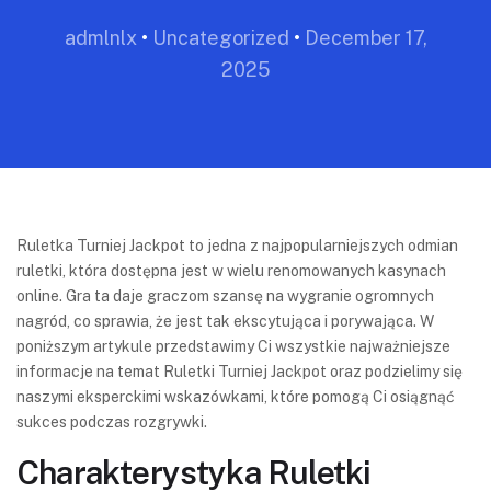
admlnlx
•
Uncategorized
•
December 17,
2025
Ruletka Turniej Jackpot to jedna z najpopularniejszych odmian
ruletki, która dostępna jest w wielu renomowanych kasynach
online. Gra ta daje graczom szansę na wygranie ogromnych
nagród, co sprawia, że jest tak ekscytująca i porywająca. W
poniższym artykule przedstawimy Ci wszystkie najważniejsze
informacje na temat Ruletki Turniej Jackpot oraz podzielimy
się
naszymi eksperckimi wskazówkami, które pomogą Ci osiągnąć
sukces podczas rozgrywki.
Charakterystyka Ruletki