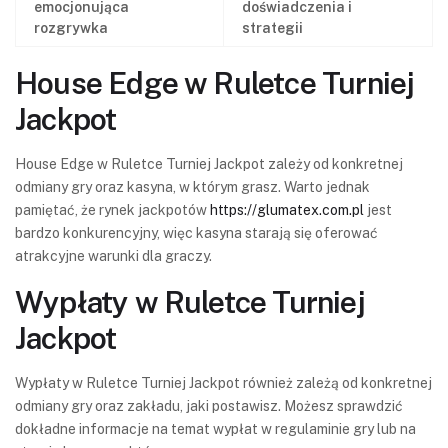
emocjonująca
doświadczenia i
rozgrywka
strategii
House Edge w Ruletce Turniej
Jackpot
House Edge w Ruletce Turniej Jackpot zależy od konkretnej
odmiany gry oraz kasyna, w którym grasz. Warto jednak
pamiętać, że rynek jackpotów
https://glumatex.com.pl
jest
bardzo konkurencyjny, więc kasyna starają się oferować
atrakcyjne warunki dla graczy.
Wypłaty w Ruletce Turniej
Jackpot
Wypłaty w Ruletce Turniej Jackpot również zależą od konkretnej
odmiany gry oraz zakładu, jaki postawisz. Możesz sprawdzić
dokładne informacje na temat wypłat w regulaminie gry lub na