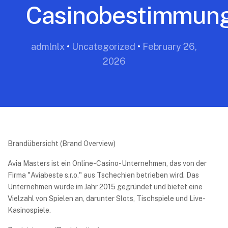
Casinobestimmun
admlnlx
•
Uncategorized
•
February 26,
2026
Brandübersicht (Brand Overview)
Avia Masters ist ein Online-Casino-Unternehmen, das von der
Firma "Aviabeste s.r.o." aus Tschechien betrieben wird. Das
Unternehmen wurde im Jahr 2015 gegründet und bietet eine
Vielzahl von Spielen an, darunter Slots, Tischspiele und Live-
Kasinospiele.