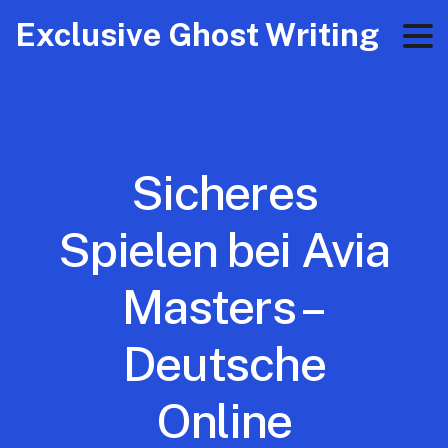
Exclusive Ghost Writing
Sicheres
Spielen bei Avia
Masters –
Deutsche
Online