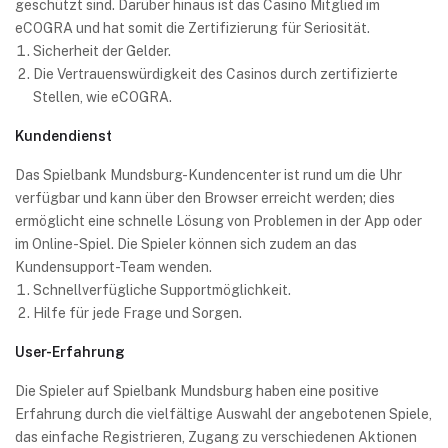
geschützt sind. Darüber hinaus ist das Casino Mitglied im
eCOGRA und hat somit die Zertifizierung für Seriosität.
Sicherheit der Gelder.
Die Vertrauenswürdigkeit des Casinos durch zertifizierte
Stellen, wie eCOGRA.
Kundendienst
Das Spielbank Mundsburg-Kundencenter ist rund um die Uhr
verfügbar und kann über den Browser erreicht werden; dies
ermöglicht eine schnelle Lösung von Problemen in der App oder
im Online-Spiel. Die Spieler können sich zudem an das
Kundensupport-Team wenden.
Schnellverfügliche Supportmöglichkeit.
Hilfe für jede Frage und Sorgen.
User-Erfahrung
Die Spieler auf Spielbank Mundsburg haben eine positive
Erfahrung durch die vielfältige Auswahl der angebotenen Spiele,
das einfache Registrieren, Zugang zu verschiedenen Aktionen