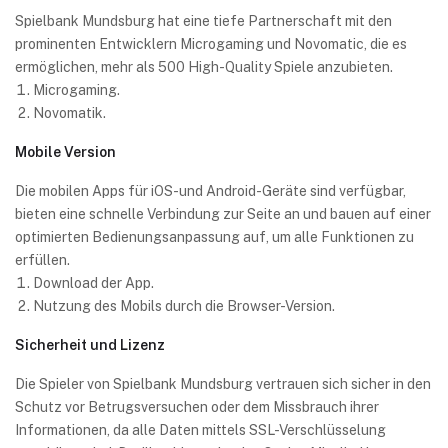
Spielbank Mundsburg hat eine tiefe Partnerschaft mit den
prominenten Entwicklern Microgaming und Novomatic, die es
ermöglichen, mehr als 500 High-Quality Spiele anzubieten.
Microgaming.
Novomatik.
Mobile Version
Die mobilen Apps für iOS-und Android-Geräte sind verfügbar,
bieten eine schnelle Verbindung zur Seite an und bauen auf einer
optimierten Bedienungsanpassung auf, um alle Funktionen zu
erfüllen.
Download der App.
Nutzung des Mobils durch die Browser-Version.
Sicherheit und Lizenz
Die Spieler von Spielbank Mundsburg vertrauen sich sicher in den
Schutz vor Betrugsversuchen oder dem Missbrauch ihrer
Informationen, da alle Daten mittels SSL-Verschlüsselung