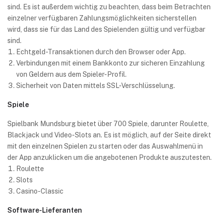
sind. Es ist außerdem wichtig zu beachten, dass beim Betrachten
einzelner verfügbaren Zahlungsmöglichkeiten sicherstellen
wird, dass sie für das Land des Spielenden gültig und verfügbar
sind.
Echtgeld-Transaktionen durch den Browser oder App.
Verbindungen mit einem Bankkonto zur sicheren Einzahlung
von Geldern aus dem Spieler-Profil.
Sicherheit von Daten mittels SSL-Verschlüsselung.
Spiele
Spielbank Mundsburg bietet über 700 Spiele, darunter Roulette,
Blackjack und Video-Slots an. Es ist möglich, auf der Seite direkt
mit den einzelnen Spielen zu starten oder das Auswahlmenü in
der App anzuklicken um die angebotenen Produkte auszutesten.
Roulette
Slots
Casino-Classic
Software-Lieferanten