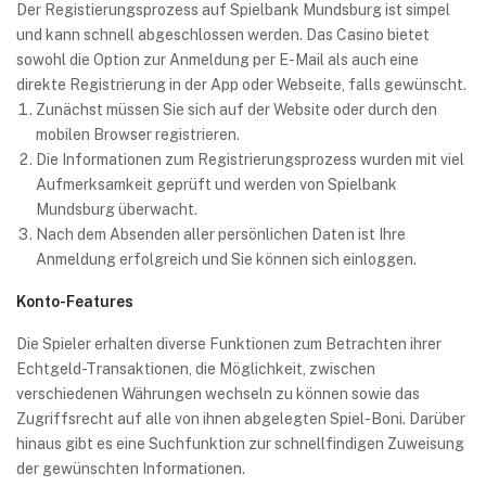
Der Registierungsprozess auf Spielbank Mundsburg ist simpel
und kann schnell abgeschlossen werden. Das Casino bietet
sowohl die Option zur Anmeldung per E-Mail als auch eine
direkte Registrierung in der App oder Webseite, falls gewünscht.
Zunächst müssen Sie sich auf der Website oder durch den
mobilen Browser registrieren.
Die Informationen zum Registrierungsprozess wurden mit viel
Aufmerksamkeit geprüft und werden von Spielbank
Mundsburg überwacht.
Nach dem Absenden aller persönlichen Daten ist Ihre
Anmeldung erfolgreich und Sie können sich einloggen.
Konto-Features
Die Spieler erhalten diverse Funktionen zum Betrachten ihrer
Echtgeld-Transaktionen, die Möglichkeit, zwischen
verschiedenen Währungen wechseln zu können sowie das
Zugriffsrecht auf alle von ihnen abgelegten Spiel-Boni. Darüber
hinaus gibt es eine Suchfunktion zur schnellfindigen Zuweisung
der gewünschten Informationen.