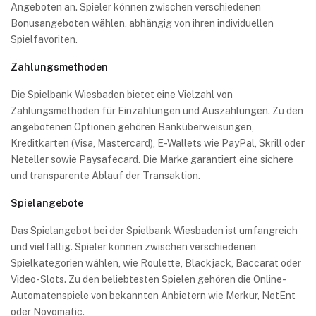
Angeboten an. Spieler können zwischen verschiedenen
Bonusangeboten wählen, abhängig von ihren individuellen
Spielfavoriten.
Zahlungsmethoden
Die Spielbank Wiesbaden bietet eine Vielzahl von
Zahlungsmethoden für Einzahlungen und Auszahlungen. Zu den
angebotenen Optionen gehören Banküberweisungen,
Kreditkarten (Visa, Mastercard), E-Wallets wie PayPal, Skrill oder
Neteller sowie Paysafecard. Die Marke garantiert eine sichere
und transparente Ablauf der Transaktion.
Spielangebote
Das Spielangebot bei der Spielbank Wiesbaden ist umfangreich
und vielfältig. Spieler können zwischen verschiedenen
Spielkategorien wählen, wie Roulette, Blackjack, Baccarat oder
Video-Slots. Zu den beliebtesten Spielen gehören die Online-
Automatenspiele von bekannten Anbietern wie Merkur, NetEnt
oder Novomatic.