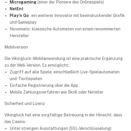
Microgaming
(einer der Pioniere des Onlinespiels)
NetEnt
Play’n Go
: ein weiterer Innovator mit beeindruckender Grafik
und Gameplay
Novomatic: klassische Automaten von einem renommierten
Hersteller
Mobilversion
Die Vikingluck-Mobilanwendung ist eine praktische Ergänzung
zu der Web-Version. Es ermöglicht:
Zugriff auf alle Spiele, einschließlich Live-Spielautomaten
und -Tischspielen
Einfache Registrierung über die App
Mobile Zahlungsverfahren wie Skrill oder Neteller
Sicherheit und Lizenz
Vikingluck hat eine sorgfältige Betreuung in der Hinsicht, dass
das Casino:
Unter strengen Ausstattungen (SSL-Verschlüsselung)