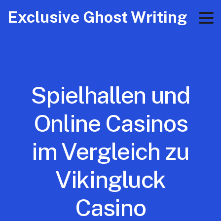
Exclusive Ghost Writing
Spielhallen und
Online Casinos
im Vergleich zu
Vikingluck
Casino