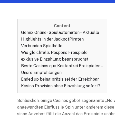
Content
Gemix Online -Spielautomaten – Aktuelle
Highlights in der JackpotPiraten
Verbunden Spielhölle
Wie gleichfalls Respons Freispiele
exklusive Einzahlung beanspruchst
Beste Casinos qua Kostenfrei Freispielen –
Unsre Empfehlungen
Ended up being präzis sei der Erreichbar
Kasino Provision ohne Einzahlung sofort?
Schließlich, einige Casinos gebot sogenannte „No
angewandten Einfluss je Spin unter anderem diese B
sinne Angebot fällt die Anzahl das Freispiele unähn