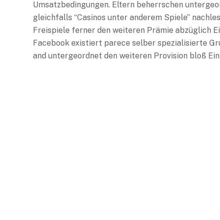
Umsatzbedingungen. Eltern beherrschen untergeor
gleichfalls “Casinos unter anderem Spiele” nachl
Freispiele ferner den weiteren Prämie abzüglich E
Facebook existiert parece selber spezialisierte Gr
and untergeordnet den weiteren Provision bloß Ei