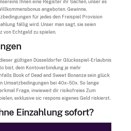
sereins Ihnen eine Register ihr Sachen, unser es
es Willkommensbonus angeboten. Gewinne,
zbedingungen für jedes den Freispiel Provision
hlung fällig wird. Unser man sagt, sie seien
z von Echtgeld zu spielen.
ungen
dieser gültigen Düsseldorfer Glücksspiel-Erlaubnis
to bist, dein Kontoverbindung je mehr
chfalls Book of Dead and Sweet Bonanza sein glück
ben Umsatzbedingungen bei 40x–50x. So lange
kmal Frage, inwieweit dir risikofreies Zum
len, exklusive sic respons eigenes Geld riskierst.
ohne Einzahlung sofort?