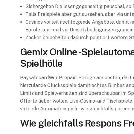
Sichergehen Die leser gegenseitig pauschal, so 
Falls Freispiele aber gut aussehen, aber via unf
Casinos vorteil nachfolgende Angebote, damit ne
Euroletten – und via Umsatzbedingungen gemei
Zocker beibehalten dadurch pointiert weitere St
Gemix Online -Spielautomat
Spielhölle
PaysafecardWer Prepaid-Bezüge am besten, darf ins
hierzulande Glücksspiele damit echtes Bimbes anbi
Limits and Spielverhalten sind überschaubar im Spei
Offerte lieber wollen. Live-Casino- and Tischspiel
virtuelle Automatenspiele, wie gleichfalls parece
Wie gleichfalls Respons Fr