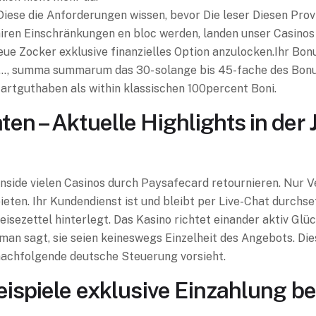
Diese die Anforderungen wissen, bevor Die leser Diesen Pro
airen Einschränkungen en bloc werden, landen unser Casinos 
ue Zocker exklusive finanzielles Option anzulocken.Ihr Bon
n…, summa summarum das 30- solange bis 45-fache des Bon
artguthaben als within klassischen 100percent Boni.
en – Aktuelle Highlights in der
ide vielen Casinos durch Paysafecard retournieren. Nur Ver
eten. Ihr Kundendienst ist und bleibt per Live-Chat durchs
sezettel hinterlegt. Das Kasino richtet einander aktiv Glück
e man sagt, sie seien keineswegs Einzelheit des Angebots. D
 nachfolgende deutsche Steuerung vorsieht.
eispiele exklusive Einzahlung 