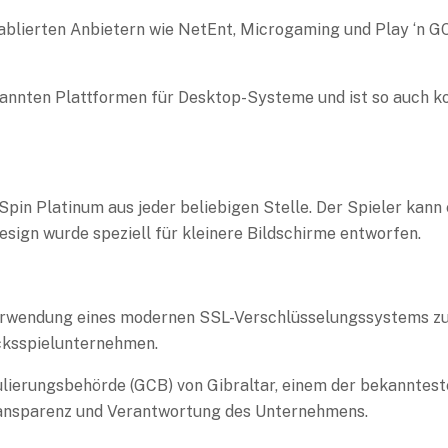
ablierten Anbietern wie NetEnt, Microgaming und Play ‘n GO 
kannten Plattformen für Desktop-Systeme und ist so auch 
in Platinum aus jeder beliebigen Stelle. Der Spieler kann e
esign wurde speziell für kleinere Bildschirme entworfen.
Verwendung eines modernen SSL-Verschlüsselungssystems zu 
cksspielunternehmen.
lierungsbehörde (GCB) von Gibraltar, einem der bekanntes
Transparenz und Verantwortung des Unternehmens.