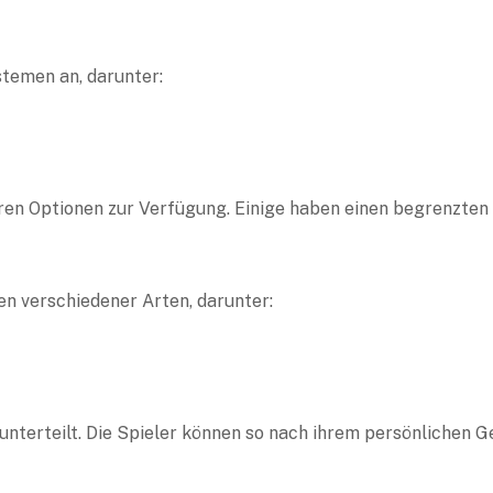
stemen an, darunter:
ren Optionen zur Verfügung. Einige haben einen begrenzten
en verschiedener Arten, darunter:
n unterteilt. Die Spieler können so nach ihrem persönlichen