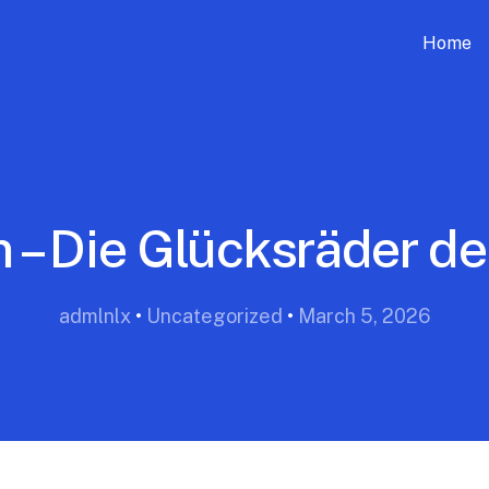
Home
 – Die Glücksräder d
admlnlx
•
Uncategorized
•
March 5, 2026