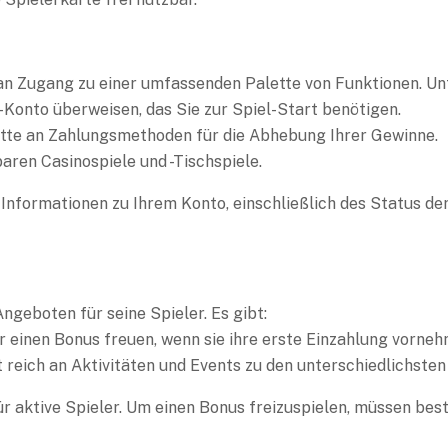
an Zugang zu einer umfassenden Palette von Funktionen. Unt
o-Konto überweisen, das Sie zur Spiel-Start benötigen.
lette an Zahlungsmethoden für die Abhebung Ihrer Gewinne.
baren Casinospiele und -Tischspiele.
nformationen zu Ihrem Konto, einschließlich des Status der
geboten für seine Spieler. Es gibt:
einen Bonus freuen, wenn sie ihre erste Einzahlung vorneh
t reich an Aktivitäten und Events zu den unterschiedlichste
r aktive Spieler. Um einen Bonus freizuspielen, müssen be