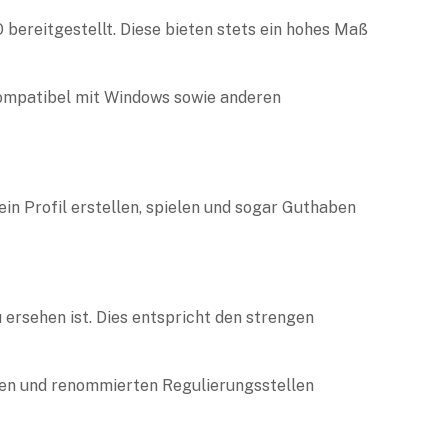
bereitgestellt. Diese bieten stets ein hohes Maß
kompatibel mit Windows sowie anderen
in Profil erstellen, spielen und sogar Guthaben
ersehen ist. Dies entspricht den strengen
ten und renommierten Regulierungsstellen