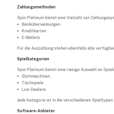
Zahlungsmethoden
Spin Platinum bietet eine Vielzahl von Zahlungssy
Banküberweisungen
Kreditkarten
E-Wallets
Für die Auszahlung stehen ebenfalls alle verfügba
Spielkategorien
Spin Platinum bietet eine riesige Auswahl an Spiel
Slotmaschinen
Tischspiele
Live-Dealere
Jede Kategorie ist in die verschiedenen Spieltype
Software-Anbieter