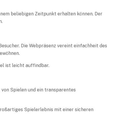
einem beliebigen Zeitpunkt erhalten können. Der
n.
 Besucher. Die Webpräsenz vereint einfachheit des
gewöhnen.
 ist leicht auffindbar.
von Spielen und ein transparentes
oßartiges Spielerlebnis mit einer sicheren