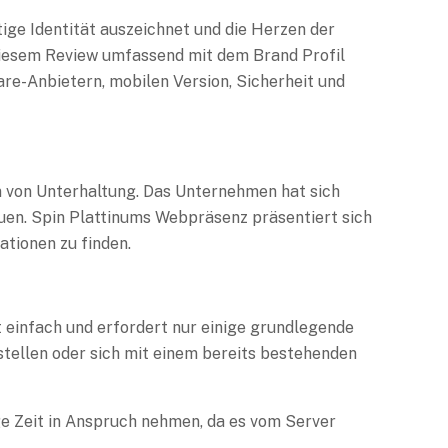
artige Identität auszeichnet und die Herzen der
 diesem Review umfassend mit dem Brand Profil
re-Anbietern, mobilen Version, Sicherheit und
rm von Unterhaltung. Das Unternehmen hat sich
uen. Spin Plattinums Webpräsenz präsentiert sich
ationen zu finden.
t einfach und erfordert nur einige grundlegende
tellen oder sich mit einem bereits bestehenden
ge Zeit in Anspruch nehmen, da es vom Server