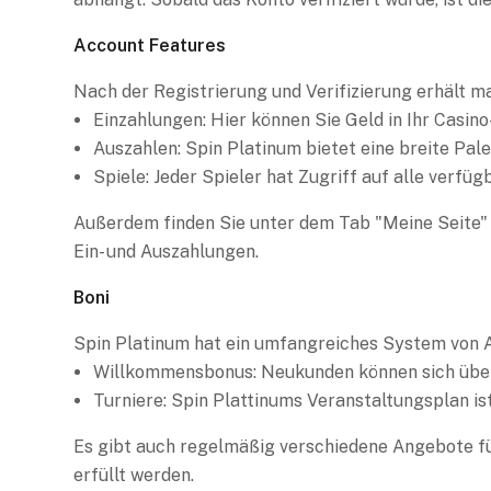
Account Features
Nach der Registrierung und Verifizierung erhält m
Einzahlungen: Hier können Sie Geld in Ihr Casin
Auszahlen: Spin Platinum bietet eine breite Pa
Spiele: Jeder Spieler hat Zugriff auf alle verfüg
Außerdem finden Sie unter dem Tab "Meine Seite" I
Ein- und Auszahlungen.
Boni
Spin Platinum hat ein umfangreiches System von An
Willkommensbonus: Neukunden können sich über 
Turniere: Spin Plattinums Veranstaltungsplan is
Es gibt auch regelmäßig verschiedene Angebote fü
erfüllt werden.