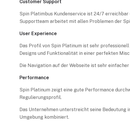
Customer Support
Spin Platimbus Kundenservice ist 24/7 erreichbar 
Supportteam arbeitet mit allen Problemen der Spi
User Experience
Das Profil von Spin Platinum ist sehr professionel
Designs und Funktionalität in einer perfekten Mis
Die Navigation auf der Webseite ist sehr einfacher 
Performance
Spin Platinum zeigt eine gute Performance durch
Regulierungsprofil.
Das Unternehmen unterstreicht seine Bedeutung im 
Umgebung kombiniert.