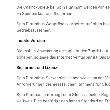
Die Casino-Spiele bei Spin Platinum werden von et
an Spielbarkeit und Sicherheit.
Spin Platimbus Webpräsenz arbeitet auf allen be
Betriebssystemen.
mobile Version
Die mobile Anwendung ermöglicht den Zugriff auf Sp
abheben, solange das Internet verfügbar ist. Das D
Sicherheit und Lizenz
Spin Platimbus Server sind sicher, wie es an der 
Anforderungen des gesetzlichen Rahmens für Glü
Spin Platinum unterliegt dem Glücks-spielen-Regu
weltweit. Dies bestätigt den hohen Standard an 