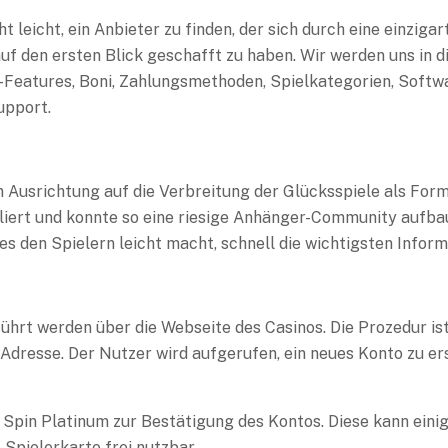
ht leicht, ein Anbieter zu finden, der sich durch eine einzig
auf den ersten Blick geschafft zu haben. Wir werden uns in
Features, Boni, Zahlungsmethoden, Spielkategorien, Softwa
upport.
ren Ausrichtung auf die Verbreitung der Glücksspiele als Fo
bliert und konnte so eine riesige Anhänger-Community aufba
es den Spielern leicht macht, schnell die wichtigsten Inform
ührt werden über die Webseite des Casinos. Die Prozedur is
dresse. Der Nutzer wird aufgerufen, ein neues Konto zu ers
 Spin Platinum zur Bestätigung des Kontos. Diese kann eini
 Spielerkarte frei nutzbar.