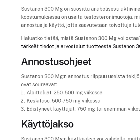
Sustanon 300 Mg on suosittu anabolisesti aktiivine
koostumuksessa on useita testosteronimuotoja, mikä
annostus ja käyttö, jotta saavutetaan toivottuja tulo
Haluatko tietää, mistä Sustanon 300 Mg voi ostaa
tärkeät tiedot ja arvostelut tuotteesta Sustanon 
Annostusohjeet
Sustanon 300 Mg:n annostus riippuu useista tekijöis
ovat seuraavat:
Aloittelijat: 250-500 mg viikossa
Keskitaso: 500-750 mg viikossa
Edistyneet käyttäjät: 750 mg tai enemmän viikos
Käyttöjakso
Sustanon 300 Mg:n käyttöjakso voi vaihdella, mutta 