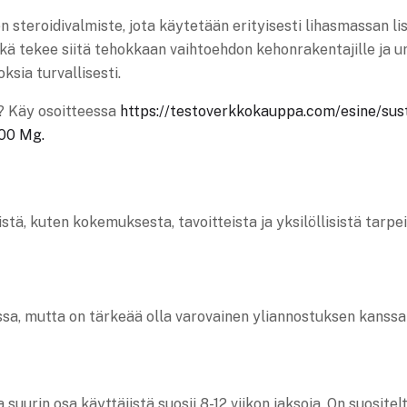
n steroidivalmiste, jota käytetään erityisesti lihasmassan 
 tekee siitä tehokkaan vaihtoehdon kehonrakentajille ja ur
ksia turvallisesti.
? Käy osoitteessa
https://testoverkkokauppa.com/esine/sust
300 Mg.
tä, kuten kokemuksesta, tavoitteista ja yksilöllisistä tarpe
sa, mutta on tärkeää olla varovainen yliannostuksen kanssa
suurin osa käyttäjistä suosii 8-12 viikon jaksoja. On suosit