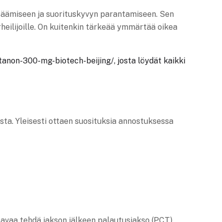
lisäämiseen ja suorituskyvyn parantamiseen. Sen
heilijoille. On kuitenkin tärkeää ymmärtää oikea
anon-300-mg-biotech-beijing/, josta löydät kaikki
ista. Yleisesti ottaen suosituksia annostuksessa
eltavaa tehdä jakson jälkeen palautusjakso (PCT)