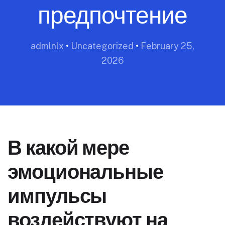
предпочтение
admlnlx
•
Uncategorized
•
February 25,
2026
В какой мере
эмоциональные
импульсы
воздействуют на