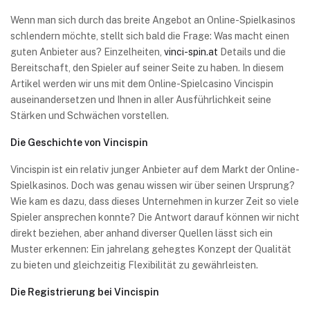
Wenn man sich durch das breite Angebot an Online-Spielkasinos
schlendern möchte, stellt sich bald die Frage: Was macht einen
guten Anbieter aus? Einzelheiten,
vinci-spin.at
Details und die
Bereitschaft, den Spieler auf seiner Seite zu haben. In diesem
Artikel werden wir uns mit dem Online-Spielcasino Vincispin
auseinandersetzen und Ihnen in aller Ausführlichkeit seine
Stärken und Schwächen vorstellen.
Die Geschichte von Vincispin
Vincispin ist ein relativ junger Anbieter auf dem Markt der Online-
Spielkasinos. Doch was genau wissen wir über seinen Ursprung?
Wie kam es dazu, dass dieses Unternehmen in kurzer Zeit so viele
Spieler ansprechen konnte? Die Antwort darauf können wir nicht
direkt beziehen, aber anhand diverser Quellen lässt sich ein
Muster erkennen: Ein jahrelang gehegtes Konzept der Qualität
zu bieten und gleichzeitig Flexibilität zu gewährleisten.
Die Registrierung bei Vincispin