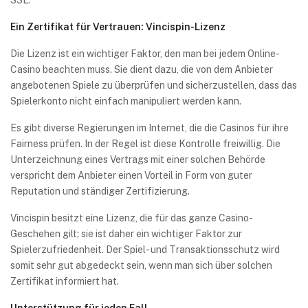
SSL.
Ein Zertifikat für Vertrauen: Vincispin-Lizenz
Die Lizenz ist ein wichtiger Faktor, den man bei jedem Online-
Casino beachten muss. Sie dient dazu, die von dem Anbieter
angebotenen Spiele zu überprüfen und sicherzustellen, dass das
Spielerkonto nicht einfach manipuliert werden kann.
Es gibt diverse Regierungen im Internet, die die Casinos für ihre
Fairness prüfen. In der Regel ist diese Kontrolle freiwillig. Die
Unterzeichnung eines Vertrags mit einer solchen Behörde
verspricht dem Anbieter einen Vorteil in Form von guter
Reputation und ständiger Zertifizierung.
Vincispin besitzt eine Lizenz, die für das ganze Casino-
Geschehen gilt; sie ist daher ein wichtiger Faktor zur
Spielerzufriedenheit. Der Spiel- und Transaktionsschutz wird
somit sehr gut abgedeckt sein, wenn man sich über solchen
Zertifikat informiert hat.