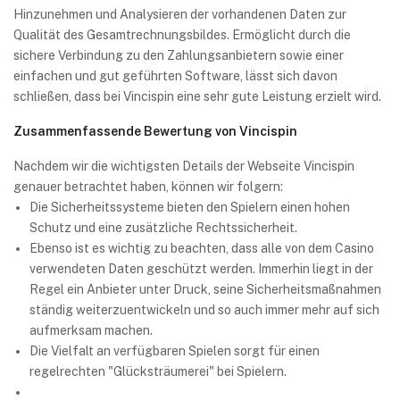
Hinzunehmen und Analysieren der vorhandenen Daten zur
Qualität des Gesamtrechnungsbildes. Ermöglicht durch die
sichere Verbindung zu den Zahlungsanbietern sowie einer
einfachen und gut geführten Software, lässt sich davon
schließen, dass bei Vincispin eine sehr gute Leistung erzielt wird.
Zusammenfassende Bewertung von Vincispin
Nachdem wir die wichtigsten Details der Webseite Vincispin
genauer betrachtet haben, können wir folgern:
Die Sicherheitssysteme bieten den Spielern einen hohen
Schutz und eine zusätzliche Rechtssicherheit.
Ebenso ist es wichtig zu beachten, dass alle von dem Casino
verwendeten Daten geschützt werden. Immerhin liegt in der
Regel ein Anbieter unter Druck, seine Sicherheitsmaßnahmen
ständig weiterzuentwickeln und so auch immer mehr auf sich
aufmerksam machen.
Die Vielfalt an verfügbaren Spielen sorgt für einen
regelrechten "Glücksträumerei" bei Spielern.