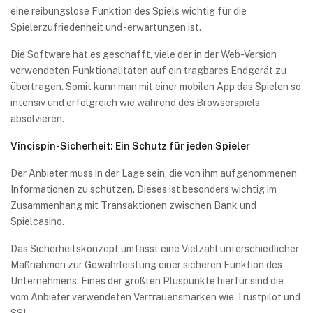
eine reibungslose Funktion des Spiels wichtig für die
Spielerzufriedenheit und -erwartungen ist.
Die Software hat es geschafft, viele der in der Web-Version
verwendeten Funktionalitäten auf ein tragbares Endgerät zu
übertragen. Somit kann man mit einer mobilen App das Spielen so
intensiv und erfolgreich wie während des Browserspiels
absolvieren.
Vincispin-Sicherheit: Ein Schutz für jeden Spieler
Der Anbieter muss in der Lage sein, die von ihm aufgenommenen
Informationen zu schützen. Dieses ist besonders wichtig im
Zusammenhang mit Transaktionen zwischen Bank und
Spielcasino.
Das Sicherheitskonzept umfasst eine Vielzahl unterschiedlicher
Maßnahmen zur Gewährleistung einer sicheren Funktion des
Unternehmens. Eines der größten Pluspunkte hierfür sind die
vom Anbieter verwendeten Vertrauensmarken wie Trustpilot und