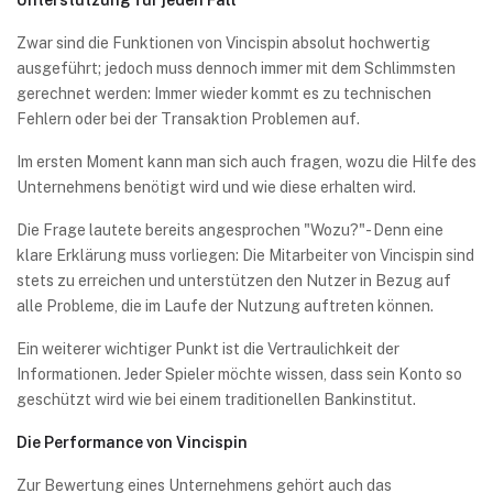
Unterstützung für jeden Fall
Zwar sind die Funktionen von Vincispin absolut hochwertig
ausgeführt; jedoch muss dennoch immer mit dem Schlimmsten
gerechnet werden: Immer wieder kommt es zu technischen
Fehlern oder bei der Transaktion Problemen auf.
Im ersten Moment kann man sich auch fragen, wozu die Hilfe des
Unternehmens benötigt wird und wie diese erhalten wird.
Die Frage lautete bereits angesprochen "Wozu?"- Denn eine
klare Erklärung muss vorliegen: Die Mitarbeiter von Vincispin sind
stets zu erreichen und unterstützen den Nutzer in Bezug auf
alle Probleme, die im Laufe der Nutzung auftreten können.
Ein weiterer wichtiger Punkt ist die Vertraulichkeit der
Informationen. Jeder Spieler möchte wissen, dass sein Konto so
geschützt wird wie bei einem traditionellen Bankinstitut.
Die Performance von Vincispin
Zur Bewertung eines Unternehmens gehört auch das