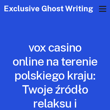
Exclusive Ghost Writing
vox casino
online na terenie
polskiego kraju:
Twoje źródło
relaksu i