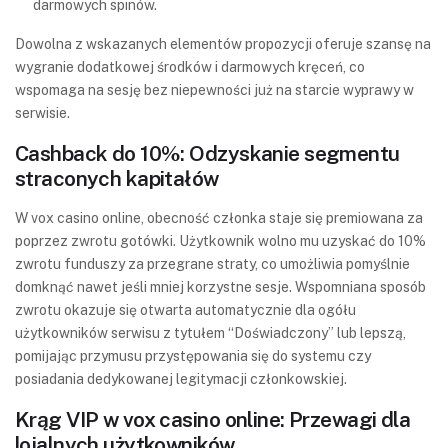
darmowych spinów.
Dowolna z wskazanych elementów propozycji oferuje szansę na
wygranie dodatkowej środków i darmowych kręceń, co
wspomaga na sesję bez niepewności już na starcie wyprawy w
serwisie.
Cashback do 10%: Odzyskanie segmentu
straconych kapitałów
W vox casino online, obecność członka staje się premiowana za
poprzez zwrotu gotówki. Użytkownik wolno mu uzyskać do 10%
zwrotu funduszy za przegrane straty, co umożliwia pomyślnie
domknąć nawet jeśli mniej korzystne sesje. Wspomniana sposób
zwrotu okazuje się otwarta automatycznie dla ogółu
użytkowników serwisu z tytułem “Doświadczony” lub lepszą,
pomijając przymusu przystępowania się do systemu czy
posiadania dedykowanej legitymacji członkowskiej.
Krąg VIP w vox casino online: Przewagi dla
lojalnych użytkowników