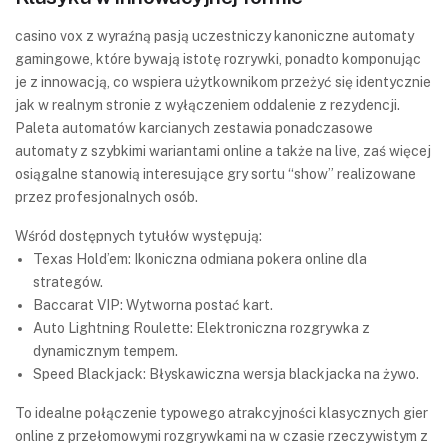
casino vox z wyraźną pasją uczestniczy kanoniczne automaty
gamingowe, które bywają istotę rozrywki, ponadto komponując
je z innowacją, co wspiera użytkownikom przeżyć się identycznie
jak w realnym stronie z wyłączeniem oddalenie z rezydencji.
Paleta automatów karcianych zestawia ponadczasowe
automaty z szybkimi wariantami online a także na live, zaś więcej
osiągalne stanowią interesujące gry sortu “show” realizowane
przez profesjonalnych osób.
Wśród dostępnych tytułów występują:
Texas Hold’em: Ikoniczna odmiana pokera online dla
strategów.
Baccarat VIP: Wytworna postać kart.
Auto Lightning Roulette: Elektroniczna rozgrywka z
dynamicznym tempem.
Speed Blackjack: Błyskawiczna wersja blackjacka na żywo.
To idealne połączenie typowego atrakcyjności klasycznych gier
online z przełomowymi rozgrywkami na w czasie rzeczywistym z