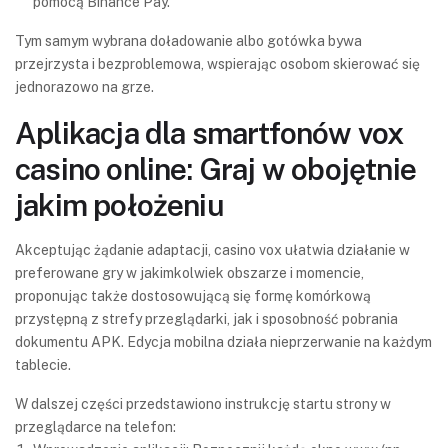
pomocą Binance Pay.
Tym samym wybrana doładowanie albo gotówka bywa
przejrzysta i bezproblemowa, wspierając osobom skierować się
jednorazowo na grze.
Aplikacja dla smartfonów vox
casino online: Graj w obojętnie
jakim położeniu
Akceptując żądanie adaptacji, casino vox ułatwia działanie w
preferowane gry w jakimkolwiek obszarze i momencie,
proponując także dostosowującą się formę komórkową
przystępną z strefy przeglądarki, jak i sposobność pobrania
dokumentu APK. Edycja mobilna działa nieprzerwanie na każdym
tablecie.
W dalszej części przedstawiono instrukcję startu strony w
przeglądarce na telefon: