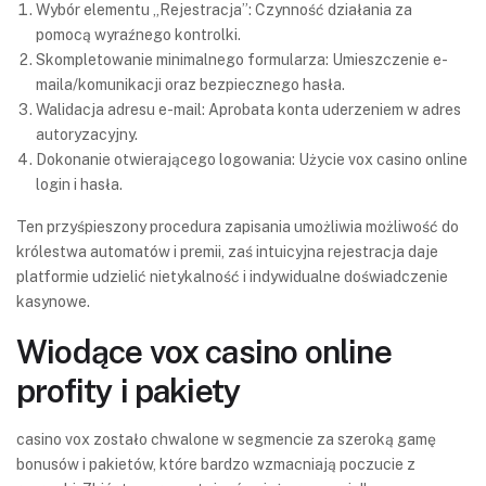
Wybór elementu „Rejestracja”: Czynność działania za
pomocą wyraźnego kontrolki.
Skompletowanie minimalnego formularza: Umieszczenie e-
maila/komunikacji oraz bezpiecznego hasła.
Walidacja adresu e-mail: Aprobata konta uderzeniem w adres
autoryzacyjny.
Dokonanie otwierającego logowania: Użycie vox casino online
login i hasła.
Ten przyśpieszony procedura zapisania umożliwia możliwość do
królestwa automatów i premii, zaś intuicyjna rejestracja daje
platformie udzielić nietykalność i indywidualne doświadczenie
kasynowe.
Wiodące vox casino online
profity i pakiety
casino vox zostało chwalone w segmencie za szeroką gamę
bonusów i pakietów, które bardzo wzmacniają poczucie z