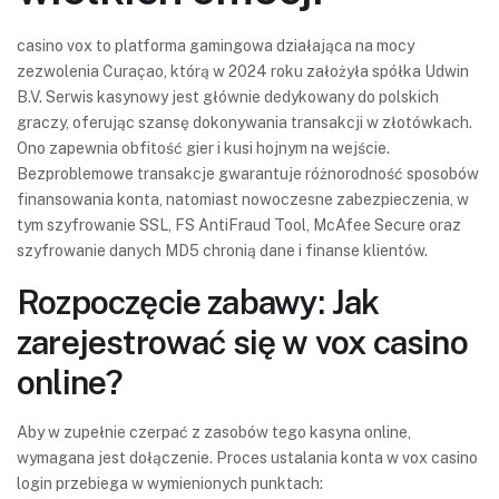
casino vox to platforma gamingowa działająca na mocy
zezwolenia Curaçao, którą w 2024 roku założyła spółka Udwin
B.V. Serwis kasynowy jest głównie dedykowany do polskich
graczy, oferując szansę dokonywania transakcji w złotówkach.
Ono zapewnia obfitość gier i kusi hojnym na wejście.
Bezproblemowe transakcje gwarantuje różnorodność sposobów
finansowania konta, natomiast nowoczesne zabezpieczenia, w
tym szyfrowanie SSL, FS AntiFraud Tool, McAfee Secure oraz
szyfrowanie danych MD5 chronią dane i finanse klientów.
Rozpoczęcie zabawy: Jak
zarejestrować się w vox casino
online?
Aby w zupełnie czerpać z zasobów tego kasyna online,
wymagana jest dołączenie. Proces ustalania konta w vox casino
login przebiega w wymienionych punktach: