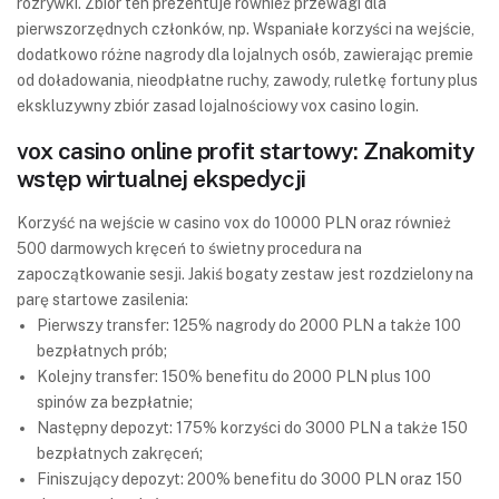
rozrywki. Zbiór ten prezentuje również przewagi dla
pierwszorzędnych członków, np. Wspaniałe korzyści na wejście,
dodatkowo różne nagrody dla lojalnych osób, zawierając premie
od doładowania, nieodpłatne ruchy, zawody, ruletkę fortuny plus
ekskluzywny zbiór zasad lojalnościowy vox casino login.
vox casino online profit startowy: Znakomity
wstęp wirtualnej ekspedycji
Korzyść na wejście w casino vox do 10000 PLN oraz również
500 darmowych kręceń to świetny procedura na
zapoczątkowanie sesji. Jakiś bogaty zestaw jest rozdzielony na
parę startowe zasilenia:
Pierwszy transfer: 125% nagrody do 2000 PLN a także 100
bezpłatnych prób;
Kolejny transfer: 150% benefitu do 2000 PLN plus 100
spinów za bezpłatnie;
Następny depozyt: 175% korzyści do 3000 PLN a także 150
bezpłatnych zakręceń;
Finiszujący depozyt: 200% benefitu do 3000 PLN oraz 150