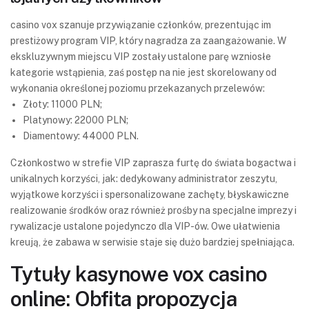
casino vox szanuje przywiązanie członków, prezentując im
prestiżowy program VIP, który nagradza za zaangażowanie. W
ekskluzywnym miejscu VIP zostały ustalone parę wzniosłe
kategorie wstąpienia, zaś postęp na nie jest skorelowany od
wykonania określonej poziomu przekazanych przelewów:
Złoty: 11000 PLN;
Platynowy: 22000 PLN;
Diamentowy: 44000 PLN.
Członkostwo w strefie VIP zaprasza furtę do świata bogactwa i
unikalnych korzyści, jak: dedykowany administrator zeszytu,
wyjątkowe korzyści i spersonalizowane zachęty, błyskawiczne
realizowanie środków oraz również prośby na specjalne imprezy i
rywalizacje ustalone pojedynczo dla VIP-ów. Owe ułatwienia
kreują, że zabawa w serwisie staje się dużo bardziej spełniająca.
Tytuły kasynowe vox casino
online: Obfita propozycja