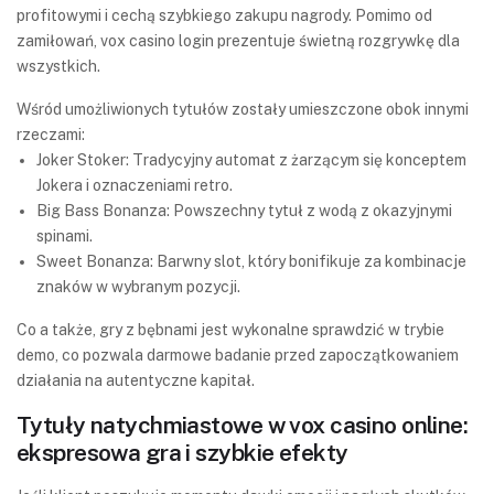
profitowymi i cechą szybkiego zakupu nagrody. Pomimo od
zamiłowań, vox casino login prezentuje świetną rozgrywkę dla
wszystkich.
Wśród umożliwionych tytułów zostały umieszczone obok innymi
rzeczami:
Joker Stoker: Tradycyjny automat z żarzącym się konceptem
Jokera i oznaczeniami retro.
Big Bass Bonanza: Powszechny tytuł z wodą z okazyjnymi
spinami.
Sweet Bonanza: Barwny slot, który bonifikuje za kombinacje
znaków w wybranym pozycji.
Co a także, gry z bębnami jest wykonalne sprawdzić w trybie
demo, co pozwala darmowe badanie przed zapoczątkowaniem
działania na autentyczne kapitał.
Tytuły natychmiastowe w vox casino online:
ekspresowa gra i szybkie efekty