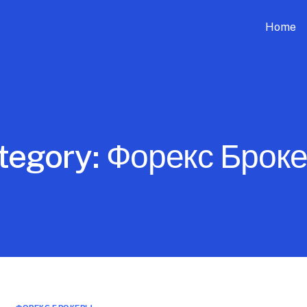
Home
tegory:
Форекс Брок